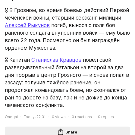
🎖️ В Грозном, во время боевых действий Первой 
чеченской войны, старший сержант милиции 
Алексей Рыкунов
 погиб, вынося с поля боя 
раненого солдата внутренних войск — ему было 
всего 22 года. Посмертно он был награждён 
орденом Мужества.
🎖️ Капитан 
Станислав Кравцов
 повёл свой 
разведывательный батальон на второй за два 
дня прорыв в центр Грозного — и снова попал в 
засаду: получив тяжёлое ранение, он 
продолжал командовать боем, но скончался от 
ран по дороге на базу, так и не дожив до конца 
чеченского конфликта.
Onegai
Today, 22:31
0
views
0
reactions
0
replies
Share