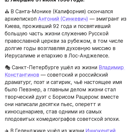
⛪ В Санта-Монике (Калифорния) скончался 
архиепископ 
Антоний (Синкевич)
 — эмигрант из 
Киева, проживший 92 года и посвятивший 
большую часть жизни служению Русской 
православной церкви за рубежом, в том числе 
долгие годы возглавляя духовную миссию в 
Иерусалиме и епархию в Лос-Анджелесе.
🎭 Санкт-Петербурге ушёл из жизни 
Владимир 
Константинов
 — советский и российский 
драматург, поэт и сатирик, чьё настоящее имя 
было Певзнер, а главным делом жизни стал 
творческий дуэт с Борисом Рацером: вместе 
они написали десятки пьес, оперетт и 
киносценариев, став одними из самых 
плодовитых комедиографов советской эпохи.
✈️ В Геленджике ушёл из жизни 
Иннокентий 