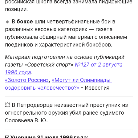
российская школа всегда занимала лидирующие 
позиции.
🔹 В 
боксе
 шли четвертьфинальные бои в 
различных весовых категориях — газета 
публиковала обширный материал с описанием 
поединков и характеристикой боксёров.
Материал подготовлен на основе публикаций 
газеты «Советский спорт» 
№127 от 2 августа 
1996 года
«Золото России»
, 
«Могут ли Олимпиады 
оздоровить человечество?»
 - Известия
💥 В Петродворце неизвестный преступник из 
огнестрельного оружия убил ранее судимого 
Соловьева В. Ю..
☑️ Умершие 31 июля 1996 года: