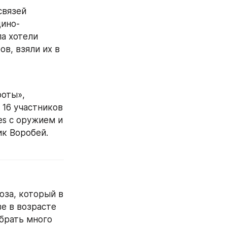
вязей 
дино-
а хотели 
в, взяли их в 
оты», 
16 участников 
s с оружием и 
ик Воробей.
за, который в 
е в возрасте 
брать много 