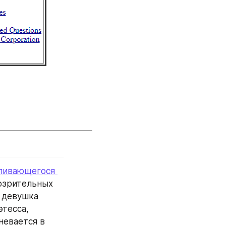
ливающегося 
озрительных 
 девушка 
тесса, 
евается в 