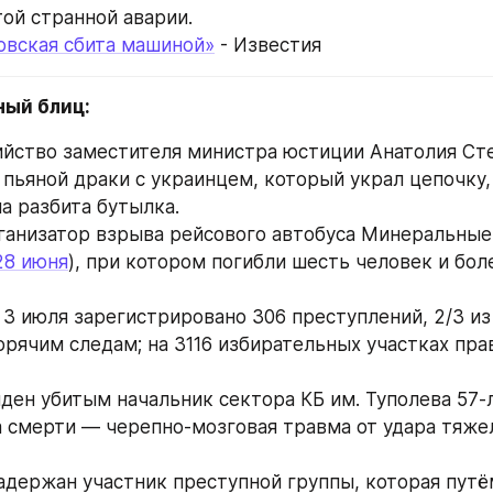
той странной аварии.
овская сбита машиной»
 - Известия
ный блиц:
ийство заместителя министра юстиции Анатолия Сте
я пьяной драки с украинцем, который украл цепочку, 
а разбита бутылка.
ганизатор взрыва рейсового автобуса Минеральные
28 июня
), при котором погибли шесть человек и боле
и 3 июля зарегистрировано 306 преступлений, 2/3 из
орячим следам; на 3116 избирательных участках пра
ден убитым начальник сектора КБ им. Туполева 57-ле
а смерти — черепно-мозговая травма от удара тяже
задержан участник преступной группы, которая путё