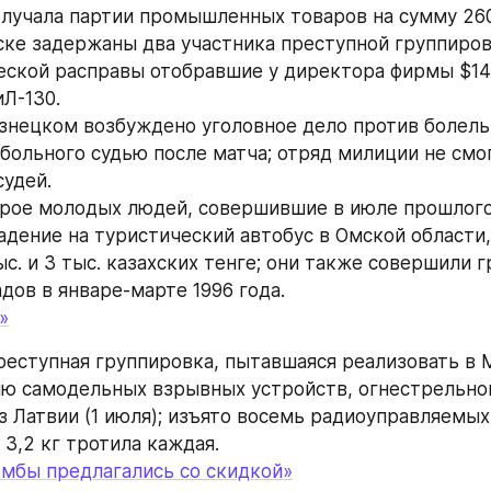
лучала партии промышленных товаров на сумму 260
ске задержаны два участника преступной группировк
еской расправы отобравшие у директора фирмы $145
Л-130.
узнецком возбуждено уголовное дело против болель
больного судью после матча; отряд милиции не смог
судей.
рое молодых людей, совершившие в июле прошлого 
адение на туристический автобус в Омской области, 
ыс. и 3 тыс. казахских тенге; они также совершили г
дов в январе-марте 1996 года.
»
реступная группировка, пытавшаяся реализовать в 
ю самодельных взрывных устройств, огнестрельног
з Латвии (1 июля); изъято восемь радиоуправляемых
3,2 кг тротила каждая.
мбы предлагались со скидкой»