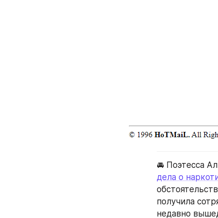
🚘 Поэтесса Ал
дела о наркот
обстоятельств
получила сотря
недавно вышед