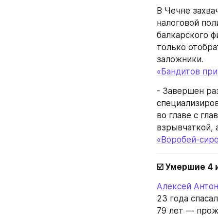
В Чечне захва
налоговой пол
балкарского ф
только отобрат
заложники.
«Бандитов при
- Завершен ра
специализиров
во главе с гл
взрывчаткой, 
«Воробей-сиро
☑️ Умершие 4 
Алексей Анто
23 года спаса
79 лет — прож