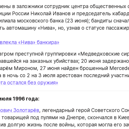
чены в заложники сотрудник центра общественных с
иции России Николай Иванов и председатель кабар
илиала московского банка (23 июня); бандиты сначал
ь автомашину «Нива», но, узнав о статусе пассажиро
влекла «Нива» банкира»
згром преступной группировки «Медведковские сир
авшейся на заказных убийствах; 20 июня задержано 
аварём Мироном, 27 июня найден брошенный Mercede
а в ночь со 2 на 3 июля арестован последний участн
та остался без оружия»
июля 1996 года:
нович Золотарёв
, легендарный герой Советского Сою
л товарищей под пулями на Днепре, скончался в Киев
ив долгую жизнь после войны, которая могла его за