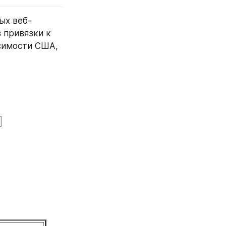
ых веб-
привязки к 
симости США, 