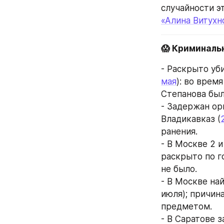
случайности э
«Алина Витухн
😱 Криминаль
- Раскрыто уб
мая
): во врем
Степанова был
- Задержан ор
Владикавказ (
ранения.
- В Москве 2 
раскрыто по г
не было.
- В Москве най
июля); причин
предметом.
- В Саратове 