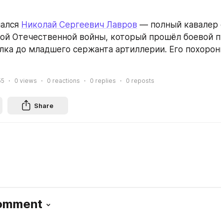
ался 
Николай Сергеевич Лавров
 — полный кавалер 
ой Отечественной войны, который прошёл боевой пу
лка до младшего сержанта артиллерии. Его похорони
55
0
views
0
reactions
0
replies
0
reposts
Share
Comment