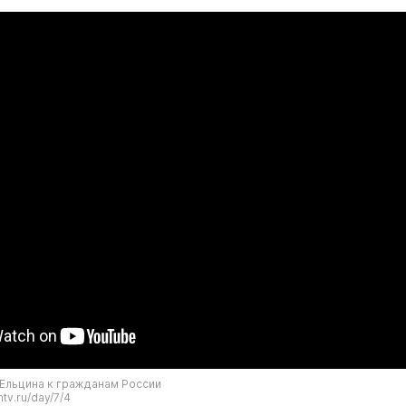
Ельцина к гражданам России
ntv.ru/day/7/4