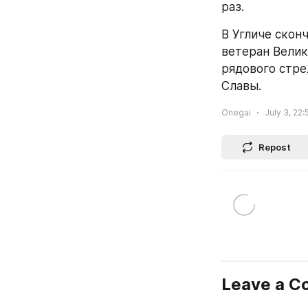
раз.
В Угличе сконч
ветеран Велик
рядового стре
Славы.
Onegai
July 3, 22:
Repost
Leave a 