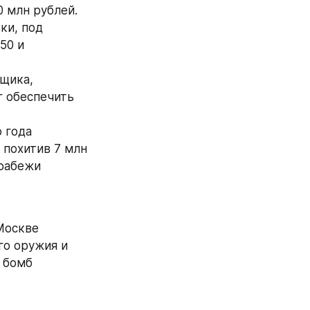
 млн рублей.
и, под 
0 и 
щика, 
 обеспечить 
года 
похитив 7 млн 
рабежи 
Москве 
о оружия и 
 бомб 