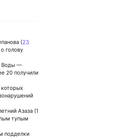
панова (
23 
о голову 
 Воды — 
е 20 получили 
 которых 
вонарушений 
тний Азаза (1 
лым тупым 
м подделки 