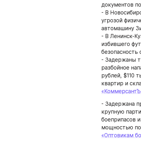
документов по
- В Новосибир
угрозой физич
автомашину Зи
- В Ленинск-К
избившего фут
безопасность 
- Задержаны т
разбойное нап
рублей, $110 т
квартир и скла
«КоммерсантЪ
- Задержана п
крупную парти
боеприпасов и
мощностью по 
«Оптовикам бо