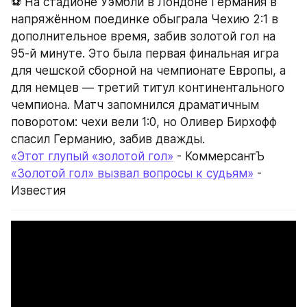
⚽ На стадионе Уэмбли в Лондоне Германия в 
напряжённом поединке обыграла Чехию 2:1 в 
дополнительное время, забив золотой гол на 
95-й минуте. Это была первая финальная игра 
для чешской сборной на чемпионате Европы, а 
для немцев — третий титул континентального 
чемпиона. Матч запомнился драматичным 
поворотом: чехи вели 1:0, но Оливер Бирхофф 
спасил Германию, забив дважды.
«Этот глупый «золотой гол»
 - КоммерсантЪ
«Золотой гол» вызвал вопросы к судьям»
 - 
Известия