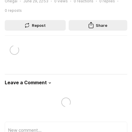
Onegai
June 29, 22:53
0
views
0
reactions
0
replies
0
reposts
Repost
Share
Leave a Comment