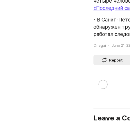
четыре челове
«Последний с
- В Санкт-Пет
обнаружен труп
работал следо
Onegai
June 21, 2
Repost
Leave a 