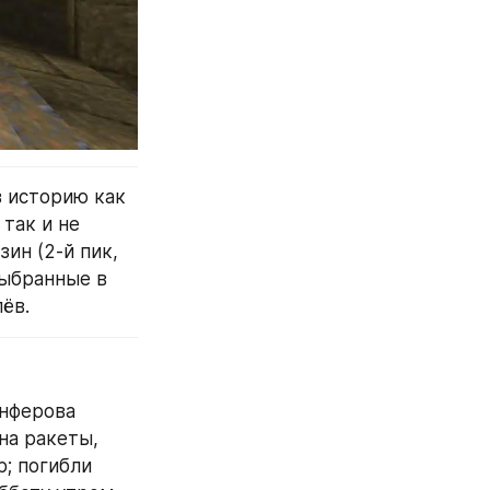
 историю как 
так и не 
н (2-й пик, 
ыбранные в 
ёв.
нферова 
а ракеты, 
; погибли 