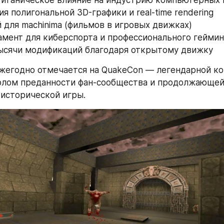
я полигональной 3D-графики и real-time rendering
й для machinima (фильмов в игровых движках)
амент для киберспорта и профессионального геймин
ысячи модификаций благодаря открытому движку
жегодно отмечается на QuakeCon — легендарной ко
лом преданности фан-сообщества и продолжающей 
 исторической игры.