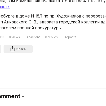
ка, сам Ермилов скончался от ожогов 65% тела в су
алют»
ербурге в доме N 18/1 по пр. Художников с перереза
 Анковского С. В., адвоката городской коллегии адв
вателем военной прокуратуры.
2:10
0
views
0
reactions
0
replies
0
reposts
Share
Comment