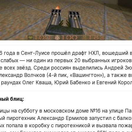
96 года в Сент-Луисе прошёл драфт НХЛ, вошедший в
 слабых — ни один из первых 20 выбранных игроков 
е всех звёзд. Среди россиян выделились Андрей Зюзи
лександр Волчков (4-й пик, «Вашингтон»), а также в
 раундах Олег Кваша, Юрий Бабенко и Евгений Корол
ный блиц:
тницы на субботу в московском доме №16 на улице Па
й пиротехник Александр Ермилов запустил с балкон
ых попала в коробку с пиротехникой и вызвала пожар