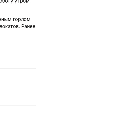
бботу утром.
нным горлом 
окатов. Ранее 