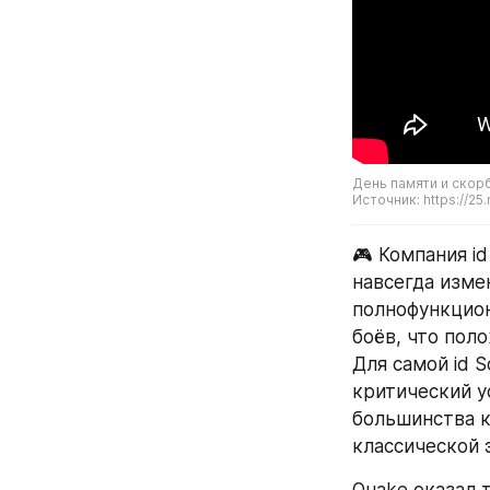
День памяти и скор
Источник: https://25.
🎮 Компания i
навсегда изме
полнофункцион
боёв, что пол
Для самой id 
критический у
большинства к
классической 
Quake оказал 