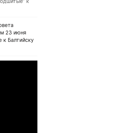
одшитые” к 
вета 
м 23 июня 
 к Балтийску 