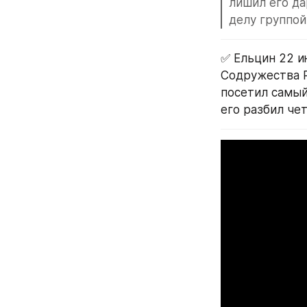
лишил его да
делу группой
✅ Ельцин 22 и
Содружества Р
посетил самый
его разбил че