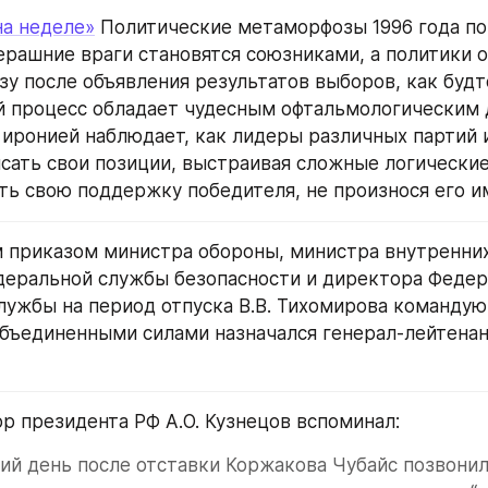
на неделе»
 Политические метаморфозы 1996 года по
ерашние враги становятся союзниками, а политики о
зу после объявления результатов выборов, как будто
 процесс обладает чудесным офтальмологическим д
 иронией наблюдает, как лидеры различных партий 
сать свои позиции, выстраивая сложные логические
ть свою поддержку победителя, не произнося его и
приказом министра обороны, министра внутренних 
еральной службы безопасности и директора Федер
лужбы на период отпуска В.В. Тихомирова командую
ъединенными силами назначался генерал-лейтенант 
р президента РФ А.О. Кузнецов вспоминал:
й день после отставки Коржакова Чубайс позвонил 