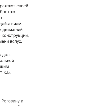
ражают своей 
бретают 
 
ействием. 
и движений 
 конструкции, 
мени вслух.
дел, 
альной 
щим 
К.Б. 
Рогозину и 