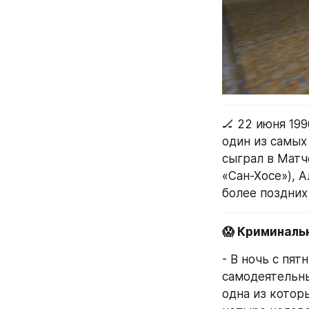
🏒 22 июня 19
один из самых
сыграл в Матч
«Сан-Хосе»), А
более поздних
😱 Криминаль
- В ночь с пя
самодеятельны
одна из котор