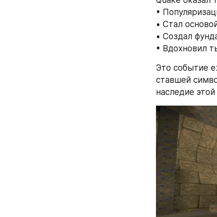
• Популяризаци
• Стал осново
• Создал фунд
• Вдохновил т
Это событие е
ставшей симво
наследие этой