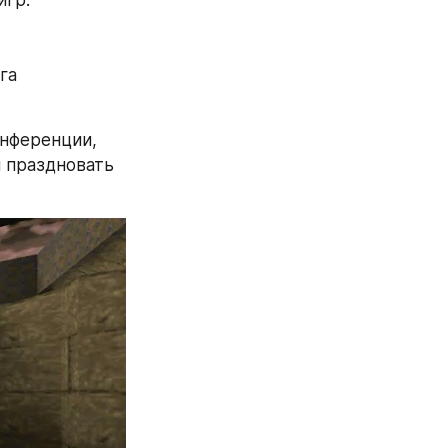
га
нференции, 
праздновать 