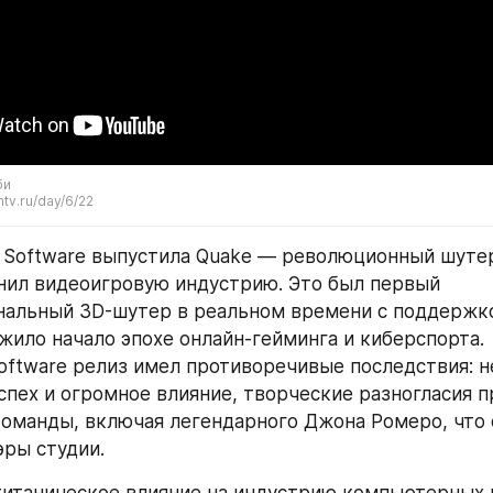
би
ntv.ru/day/6/22
d Software выпустила Quake — революционный шутер
нил видеоигровую индустрию. Это был первый 
альный 3D-шутер в реальном времени с поддержко
ожило начало эпохе онлайн-гейминга и киберспорта.
Software релиз имел противоречивые последствия: н
спех и огромное влияние, творческие разногласия пр
оманды, включая легендарного Джона Ромеро, что 
эры студии.
титаническое влияние на индустрию компьютерных 