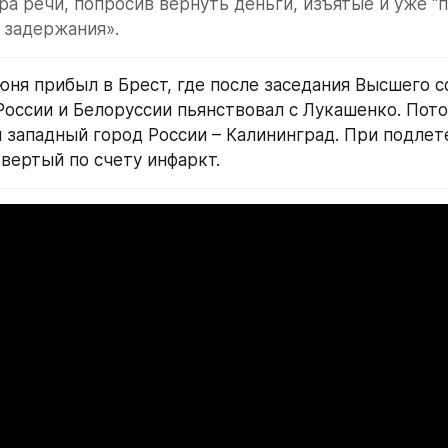
ра речи, попросив вернуть деньги, изъятые и уже “п
 задержания».
юня прибыл в Брест, где после заседания Высшего со
оссии и Белоруссии пьянствовал с Лукашенко. Пото
 западный город России – Калининград. При подлете
твертый по счету инфаркт.