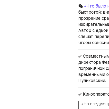
🎭 
«Что было 
быстротой: вч
прозрение сра
избирательный
Автор с едкой
спешат перепи
чтобы объясни
✅ Совместным 
директора Фед
пограничной с
временными об
Пуликовский.
✅ Кинооперато
«На следующи