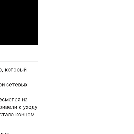
, который 
й сетевых 
есмотря на 
ивели к уходу 
стало концом 
игр: