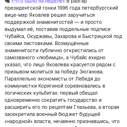
🎭 
«Что было на неделе»
 В разгар 
президентской гонки 1996 года петербургский 
вице-мэр Яковлев решил заручиться 
поддержкой знаменитостей — и просто 
выдумал её, поставив поддельные подписи 
Чубайса, Окуджавы, Захарова и Быстрицкой под 
своими листовками. Возмущённые 
знаменитости публично открестились от 
самозваного «любимца», а Чубайс ехидно 
указал, что лицо Яковлева красуется рядом с 
призывом молиться за победу Зюганова. 
Параллельно экономисты от Лебедя до 
коммунистки Корягиной соревновались в 
логических кульбитах: первый обещал 
одновременно сократить государство и 
расширить его по рецептам Глазьева, а вторая 
засекретила военный бюджет будущей 
«народной» власти, нечаянно признавшись, что 