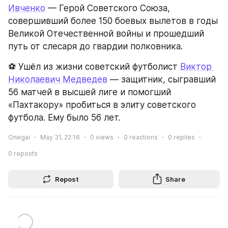
Ивченко
 — Герой Советского Союза, 
совершивший более 150 боевых вылетов в годы 
Великой Отечественной войны и прошедший 
путь от слесаря до гвардии полковника.
⚽ Ушёл из жизни советский футболист 
Виктор 
Николаевич Медведев
 — защитник, сыгравший 
56 матчей в высшей лиге и помогший 
«Пахтакору» пробиться в элиту советского 
футбола. Ему было 56 лет.
Onegai
May 31, 22:16
0
views
0
reactions
0
replies
0
reposts
Repost
Share