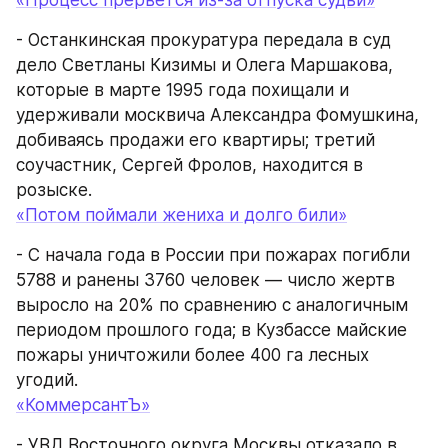
«Процесс прервется из-за отпуска судьи»
- Останкинская прокуратура передала в суд 
дело Светланы Кизимы и Олега Маршакова, 
которые в марте 1995 года похищали и 
удерживали москвича Александра Фомушкина, 
добиваясь продажи его квартиры; третий 
соучастник, Сергей Фролов, находится в 
розыске.
«Потом поймали жениха и долго били»
- С начала года в России при пожарах погибли 
5788 и ранены 3760 человек — число жертв 
выросло на 20% по сравнению с аналогичным 
периодом прошлого года; в Кузбассе майские 
пожары уничтожили более 400 га лесных 
угодий.
«КоммерсантЪ»
- УВД Восточного округа Москвы отказало в 