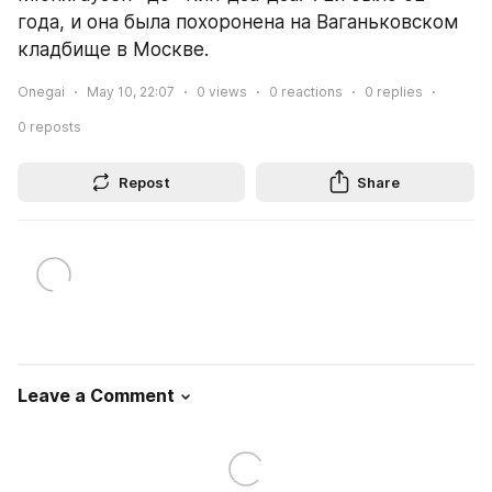
года, и она была похоронена на Ваганьковском 
кладбище в Москве.
Onegai
May 10, 22:07
0
views
0
reactions
0
replies
0
reposts
Repost
Share
Leave a Comment