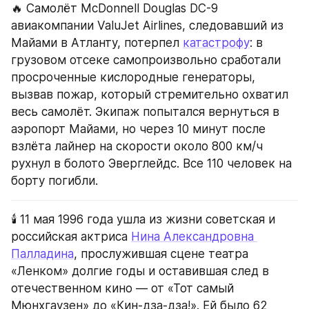
🔥 Самолёт McDonnell Douglas DC-9 
авиакомпании ValuJet Airlines, следовавший из 
Майами в Атланту, потерпел 
катастрофу
: в 
грузовом отсеке самопроизвольно сработали 
просроченные кислородные генераторы, 
вызвав пожар, который стремительно охватил 
весь самолёт. Экипаж попытался вернуться в 
аэропорт Майами, но через 10 минут после 
взлёта лайнер на скорости около 800 км/ч 
рухнул в болото Эверглейдс. Все 110 человек на 
борту погибли.
🕯️ 11 мая 1996 года ушла из жизни советская и 
российская актриса 
Нина Александровна 
Палладина
, прослужившая сцене театра 
«Ленком» долгие годы и оставившая след в 
отечественном кино — от «Тот самый 
Мюнхгаузен» до «Кин-дза-дза!». Ей было 62 