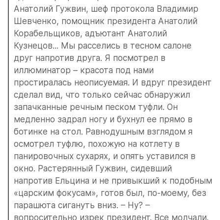
Анатолий Гужвин, шеф протокола Владимир 
Шевченко, помощник президента Анатолий 
Корабельщиков, адъютант Анатолий 
Кузнецов... Мы расселись в тесном салоне 
друг напротив друга. Я посмотрел в 
иллюминатор – красота под нами 
простиралась неописуемая. И вдруг президент 
сделал вид, что только сейчас обнаружил 
запачканные речным песком туфли. Он 
медленно задрал ногу и бухнул ее прямо в 
ботинке на стол. Равнодушным взглядом я 
осмотрел туфлю, похожую на котлету в 
панировочных сухарях, и опять уставился в 
окно. Растерянный Гужвин, сидевший 
напротив Ельцина и не привыкший к подобным 
«царским фокусам», готов был, по-моему, без 
парашюта сигануть вниз. – Ну? – 
вопросительно изрек президент. Все молчали. 