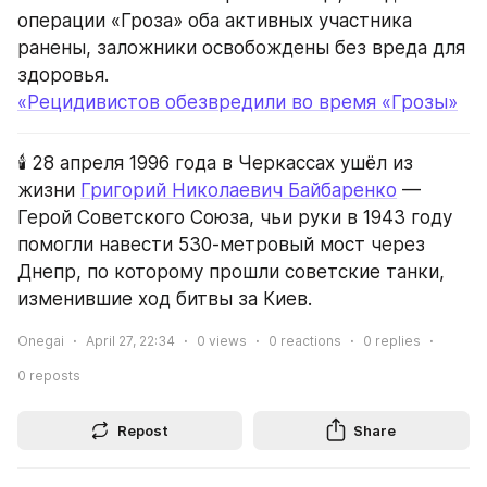
операции «Гроза» оба активных участника 
ранены, заложники освобождены без вреда для 
здоровья.
«Рецидивистов обезвредили во время «Грозы»
🕯️ 28 апреля 1996 года в Черкассах ушёл из 
жизни 
Григорий Николаевич Байбаренко
 — 
Герой Советского Союза, чьи руки в 1943 году 
помогли навести 530-метровый мост через 
Днепр, по которому прошли советские танки, 
изменившие ход битвы за Киев.
Onegai
April 27, 22:34
0
views
0
reactions
0
replies
0
reposts
Repost
Share