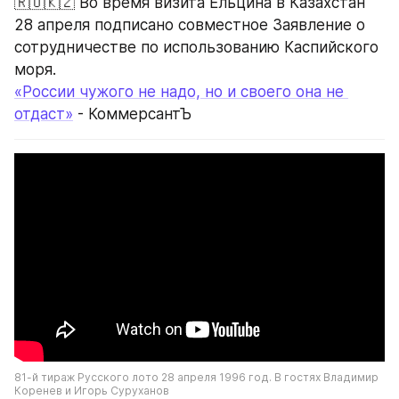
🇷🇺🇰🇿 Во время визита Ельцина в Казахстан 
28 апреля подписано совместное Заявление о 
сотрудничестве по использованию Каспийского 
моря.
«России чужого не надо, но и своего она не 
отдаст»
 - КоммерсантЪ
81-й тираж Русского лото 28 апреля 1996 год. В гостях Владимир 
Коренев и Игорь Суруханов