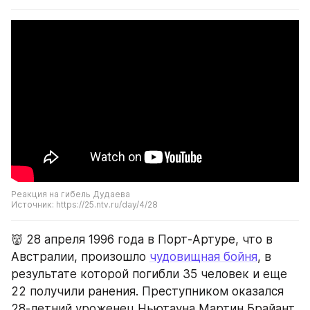
Реакция на гибель Дудаева
Источник: https://25.ntv.ru/day/4/28
👹 28 апреля 1996 года в Порт-Артуре, что в 
Австралии, произошло 
чудовищная бойня
, в 
результате которой погибли 35 человек и еще 
22 получили ранения. Преступником оказался 
28-летний уроженец Ньютауна Мартин Брайант, 