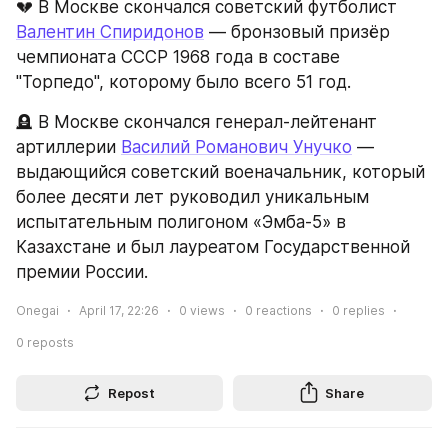
💔 В Москве скончался советский футболист 
Валентин Спиридонов
 — бронзовый призёр 
чемпионата СССР 1968 года в составе 
"Торпедо", которому было всего 51 год.
🪦 В Москве скончался генерал-лейтенант 
артиллерии 
Василий Романович Унучко
 — 
выдающийся советский военачальник, который 
более десяти лет руководил уникальным 
испытательным полигоном «Эмба-5» в 
Казахстане и был лауреатом Государственной 
премии России.
Onegai
April 17, 22:26
0
views
0
reactions
0
replies
0
reposts
Repost
Share