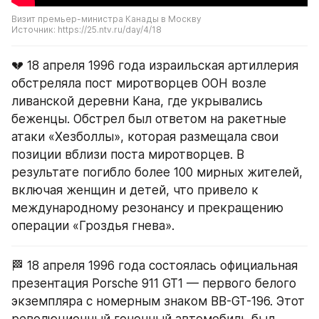
Визит премьер-министра Канады в Москву
Источник: https://25.ntv.ru/day/4/18
💔 18 апреля 1996 года израильская артиллерия 
обстреляла пост миротворцев ООН возле 
ливанской деревни Кана, где укрывались 
беженцы. Обстрел был ответом на ракетные 
атаки «Хезболлы», которая размещала свои 
позиции вблизи поста миротворцев. В 
результате погибло более 100 мирных жителей, 
включая женщин и детей, что привело к 
международному резонансу и прекращению 
операции «Гроздья гнева».
🏁 18 апреля 1996 года состоялась официальная 
презентация Porsche 911 GT1 — первого белого 
экземпляра с номерным знаком BB-GT-196. Этот 
революционный гоночный автомобиль был 