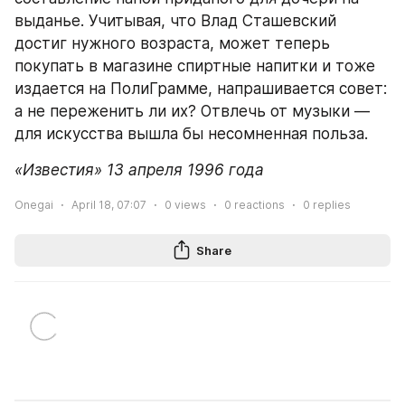
выданье. Учитывая, что Влад Сташевский 
достиг нужного возраста, может теперь 
покупать в магазине спиртные напитки и тоже 
издается на ПолиГрамме, напрашивается совет: 
а не переженить ли их? Отвлечь от музыки — 
для искусства вышла бы несомненная польза.
«Известия» 13 апреля 1996 года
Onegai
April 18, 07:07
0
views
0
reactions
0
replies
Share