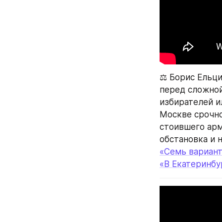
⚖️ Борис Ельц
перед сложной
избирателей и
Москве срочно
стоившего арм
обстановка и 
«Семь вариант
«В Екатеринбу