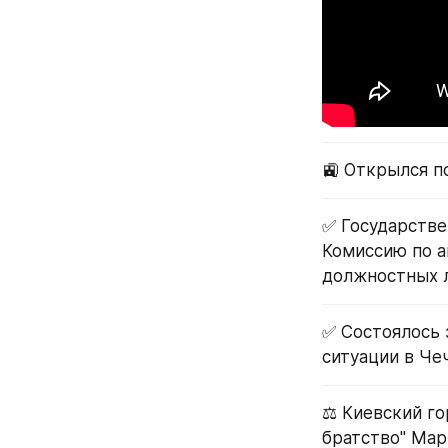
🚉 Открылся п
✅ Государстве
Комиссию по а
должностных л
✅ Состоялось 
ситуации в Че
⚖️ Киевский г
братство" Мар