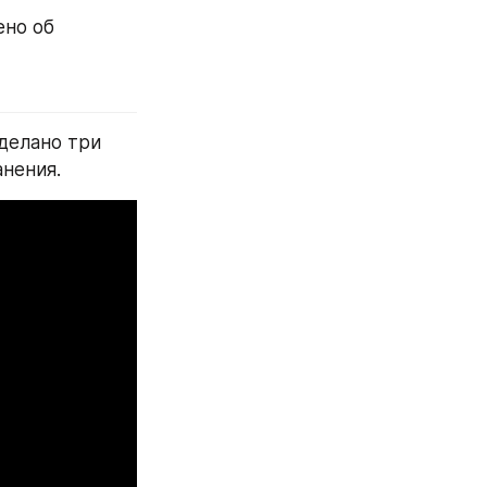
но об 
делано три 
анения.