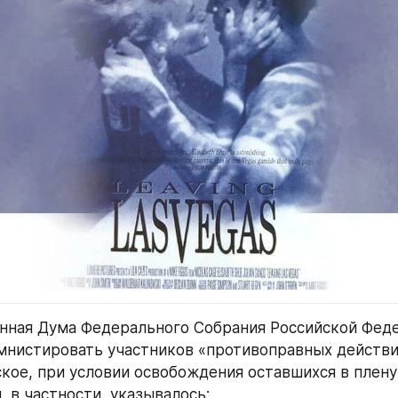
нная Дума Федерального Собрания Российской Феде
мнистировать участников «противоправных действий»
ское, при условии освобождения оставшихся в плену 
, в частности, указывалось: