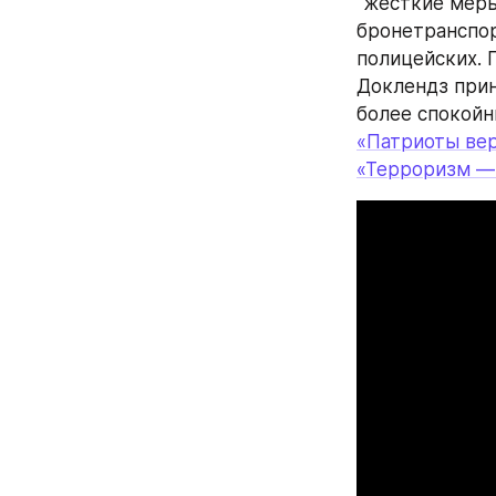
"жесткие меры
бронетранспор
полицейских. 
Доклендз прин
более спокойн
«Патриоты вер
«Терроризм —