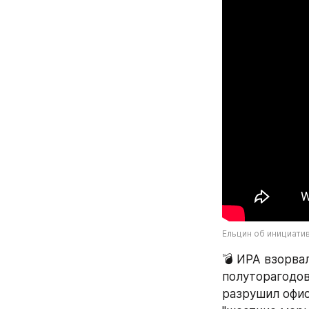
Ельцин об инициати
💣 ИРА взорва
полуторагодов
разрушил офис