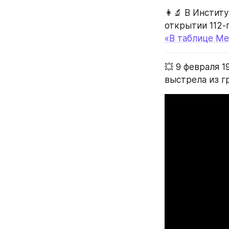
👩‍🔬 В Инсти
открытии 112-
«В таблице Ме
💥 9 февраля 1
выстрела из г