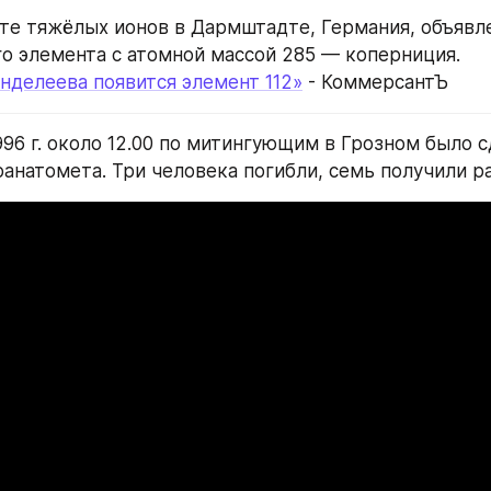
туте тяжёлых ионов в Дармштадте, Германия, объявле
го элемента с атомной массой 285 — коперниция.
нделеева появится элемент 112»
 - КоммерсантЪ
996 г. около 12.00 по митингующим в Грозном было с
ранатомета. Три человека погибли, семь получили р