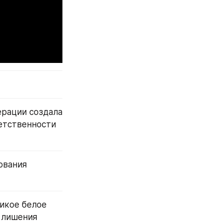
рации создала 
етственности 
вания 
икое белое 
лишения 