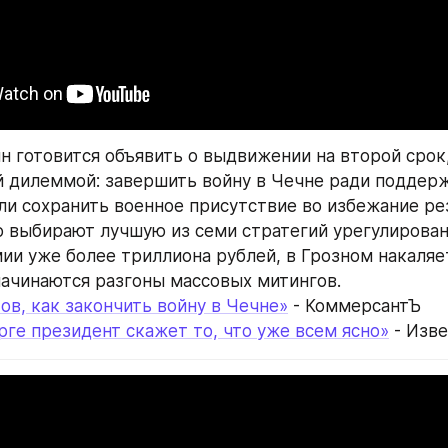
ин готовится объявить о выдвижении на второй срок,
 дилеммой: завершить войну в Чечне ради поддерж
ли сохранить военное присутствие во избежание рез
 выбирают лучшую из семи стратегий урегулировани
ии уже более триллиона рублей, в Грозном накаляет
начинаются разгоны массовых митингов.
ов, как закончить войну в Чечне»
 - КоммерсантЪ
рге президент скажет то, что уже всем ясно»
 - Изв