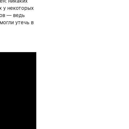
н: никаких 
 у некоторых 
ов — ведь 
огли утечь в 