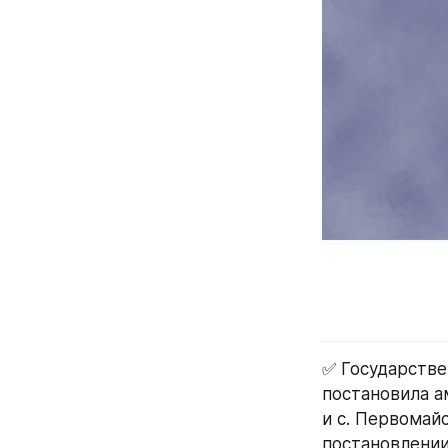
✅ Государстве
постановила а
и с. Первомай
постановлении