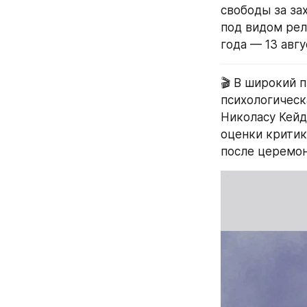
свободы за за
под видом рел
года — 13 авгу
🎬 В широкий 
психологическ
Николасу Кейд
оценки критик
после церемон