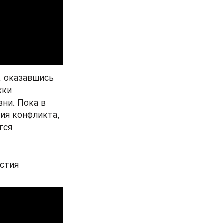
 оказавшись 
ки 
ни. Пока в 
я конфликта, 
ся 
естия