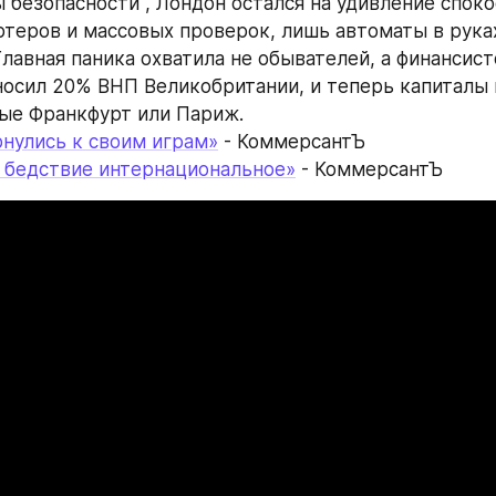
 безопасности", Лондон остался на удивление спокое
теров и массовых проверок, лишь автоматы в руках
Главная паника охватила не обывателей, а финансист
осил 20% ВНП Великобритании, и теперь капиталы м
ые Франкфурт или Париж.
нулись к своим играм»
 - КоммерсантЪ
 бедствие интернациональное»
 - КоммерсантЪ