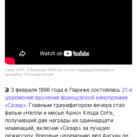
Смак (ОРТ, 3 Февраля 1996) В гостях: Надежда Бабкина и 
ансамбль "Русская песня"
🎬 3 февраля 1996 года в Париже состоялась 
21-я 
церемония вручения французской кинопремии 
«Сезар»
. Главным триумфатором вечера стал 
фильм «Нелли и месье Арно» Клода Соте, 
получивший две награды из одиннадцати 
номинаций, включая «Сезар» за лучшую 
режиссуру. Впервые церемонию вёл Антуан де 