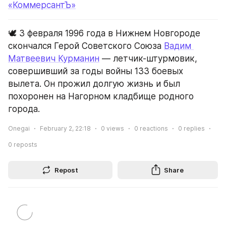
«КоммерсантЪ»
🕊️ 3 февраля 1996 года в Нижнем Новгороде 
скончался Герой Советского Союза 
Вадим 
Матвеевич Курманин
 — летчик-штурмовик, 
совершивший за годы войны 133 боевых 
вылета. Он прожил долгую жизнь и был 
похоронен на Нагорном кладбище родного 
города.
Onegai
February 2, 22:18
0
views
0
reactions
0
replies
0
reposts
Repost
Share