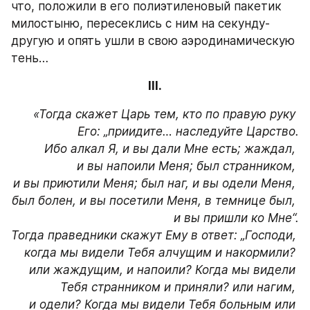
что, положили в его полиэтиленовый пакетик 
милостыню, пересеклись с ним на секунду-
другую и опять ушли в свою аэродинамическую 
тень…
III.
«Тогда скажет Царь тем, кто по правую руку 
Его: „приидите… наследуйте Царство.

Ибо алкал Я, и вы дали Мне есть; жаждал, 
и вы напоили Меня; был странником, 
и вы приютили Меня; был наг, и вы одели Меня, 
был болен, и вы посетили Меня, в темнице был, 
и вы пришли ко Мне“.

Тогда праведники скажут Ему в ответ: „Господи, 
когда мы видели Тебя алчущим и накормили? 
или жаждущим, и напоили? Когда мы видели 
Тебя странником и приняли? или нагим, 
и одели? Когда мы видели Тебя больным или 