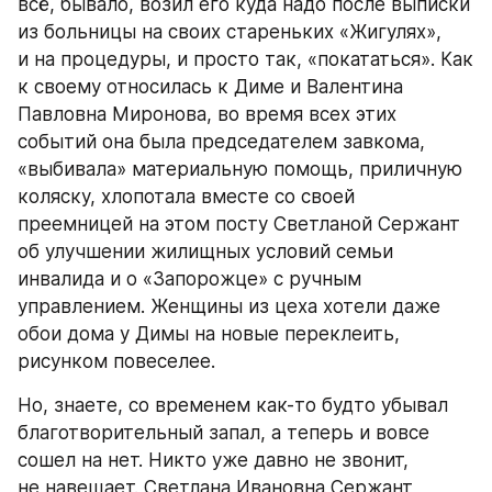
всё, бывало, возил его куда надо после выписки 
из больницы на своих стареньких «Жигулях», 
и на процедуры, и просто так, «покататься». Как 
к своему относилась к Диме и Валентина 
Павловна Миронова, во время всех этих 
событий она была председателем завкома, 
«выбивала» материальную помощь, приличную 
коляску, хлопотала вместе со своей 
преемницей на этом посту Светланой Сержант 
об улучшении жилищных условий семьи 
инвалида и о «Запорожце» с ручным 
управлением. Женщины из цеха хотели даже 
обои дома у Димы на новые переклеить, 
рисунком повеселее.
Но, знаете, со временем как-то будто убывал 
благотворительный запал, а теперь и вовсе 
сошел на нет. Никто уже давно не звонит, 
не навещает. Светлана Ивановна Сержант, 