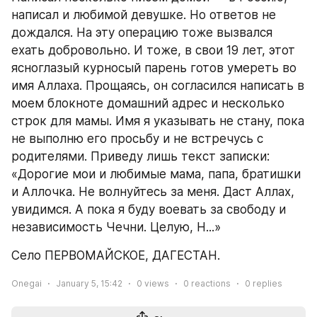
написал и любимой девушке. Но ответов не 
дождался. На эту операцию тоже вызвался 
ехать добровольно. И тоже, в свои 19 лет, этот 
ясноглазый курносый парень готов умереть во 
имя Аллаха. Прощаясь, он согласился написать в 
моем блокноте домашний адрес и несколько 
строк для мамы. Имя я указывать не стану, пока 
не выполню его просьбу и не встречусь с 
родителями. Приведу лишь текст записки: 
«Дорогие мои и любимые мама, папа, братишки 
и Аллочка. Не волнуйтесь за меня. Даст Аллах, 
увидимся. А пока я буду воевать за свободу и 
независимость Чечни. Целую, Н...»
Село ПЕРВОМАЙСКОЕ, ДАГЕСТАН.
Onegai
January 5, 15:42
0
views
0
reactions
0
replies