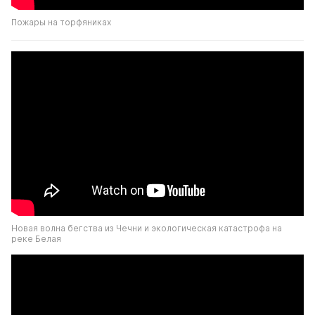
Пожары на торфяниках
Новая волна бегства из Чечни и экологическая катастрофа на 
реке Белая