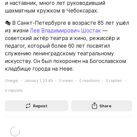
и наставник, много лет руководивший 
шахматным кружком в Чебоксарах.
🎭 В Санкт-Петербурге в возрасте 85 лет ушёл 
из жизни 
Лев Владимирович Шостак
 — 
советский актёр театра и кино, режиссёр и 
педагог, который более 60 лет посвятил 
служению ленинградскому театральному 
искусству. Он был похоронен на Богославском 
кладбище города на Неве.
Onegai
January 1, 22:49
0
views
0
reactions
0
replies
0
reposts
Repost
Share