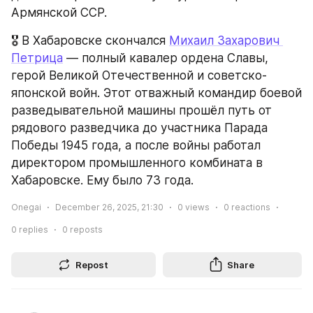
Армянской ССР.
🎖️ В Хабаровске скончался 
Михаил Захарович 
Петрица
 — полный кавалер ордена Славы, 
герой Великой Отечественной и советско-
японской войн. Этот отважный командир боевой 
разведывательной машины прошёл путь от 
рядового разведчика до участника Парада 
Победы 1945 года, а после войны работал 
директором промышленного комбината в 
Хабаровске. Ему было 73 года.
Onegai
December 26, 2025, 21:30
0
views
0
reactions
0
replies
0
reposts
Repost
Share