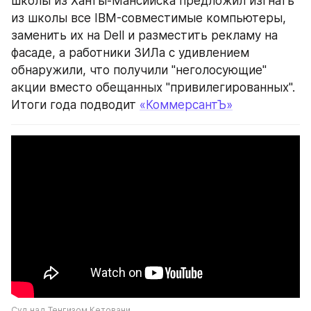
школы из Ханты-Мансийска предложил изгнать 
из школы все IBM-совместимые компьютеры, 
заменить их на Dell и разместить рекламу на 
фасаде, а работники ЗИЛа с удивлением 
обнаружили, что получили "неголосующие" 
акции вместо обещанных "привилегированных". 
Итоги года подводит 
«КоммерсантЪ»
Суд над Тенгизом Кетовани