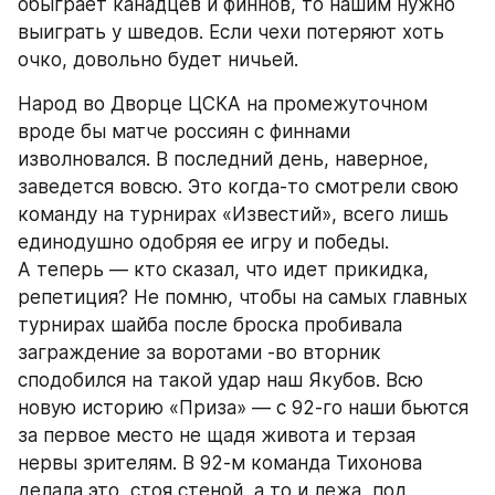
обыграет канадцев и финнов, то нашим нужно 
выиграть у шведов. Если чехи потеряют хоть 
очко, довольно будет ничьей.
Народ во Дворце ЦСКА на промежуточном 
вроде бы матче россиян с финнами 
изволновался. В последний день, наверное, 
заведется вовсю. Это когда-то смотрели свою 
команду на турнирах «Известий», всего лишь 
единодушно одобряя ее игру и победы. 
А теперь — кто сказал, что идет прикидка, 
репетиция? Не помню, чтобы на самых главных 
турнирах шайба после броска пробивала 
заграждение за воротами -во вторник 
сподобился на такой удар наш Якубов. Всю 
новую историю «Приза» — с 92-го наши бьются 
за первое место не щадя живота и терзая 
нервы зрителям. В 92-м команда Тихонова 
делала это, стоя стеной, а то и лежа, под 