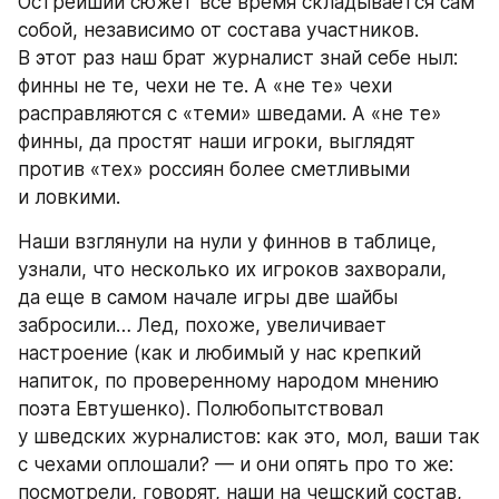
Острейший сюжет все время складывается сам 
собой, независимо от состава участников. 
В этот раз наш брат журналист знай себе ныл: 
финны не те, чехи не те. А «не те» чехи 
расправляются с «теми» шведами. А «не те» 
финны, да простят наши игроки, выглядят 
против «тех» россиян более сметливыми 
и ловкими.
Наши взглянули на нули у финнов в таблице, 
узнали, что несколько их игроков захворали, 
да еще в самом начале игры две шайбы 
забросили… Лед, похоже, увеличивает 
настроение (как и любимый у нас крепкий 
напиток, по проверенному народом мнению 
поэта Евтушенко). Полюбопытствовал 
у шведских журналистов: как это, мол, ваши так 
с чехами оплошали? — и они опять про то же: 
посмотрели, говорят, наши на чешский состав, 