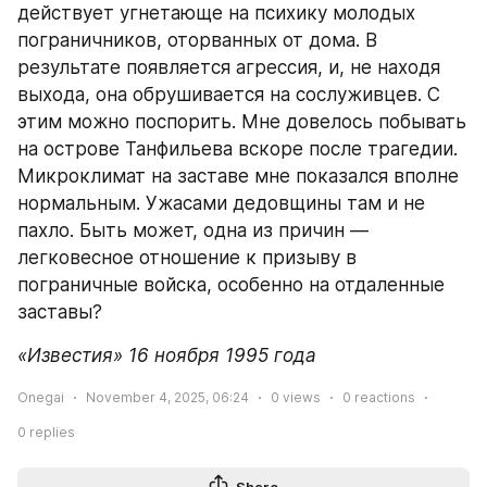
действует угнетающе на психику молодых 
пограничников, оторванных от дома. В 
результате появляется агрессия, и, не находя 
выхода, она обрушивается на сослуживцев. С 
этим можно поспорить. Мне довелось побывать 
на острове Танфильева вскоре после трагедии. 
Микроклимат на заставе мне показался вполне 
нормальным. Ужасами дедовщины там и не 
пахло. Быть может, одна из причин — 
легковесное отношение к призыву в 
пограничные войска, особенно на отдаленные 
заставы?
«Известия» 16 ноября 1995 года
Onegai
November 4, 2025, 06:24
0
views
0
reactions
0
replies