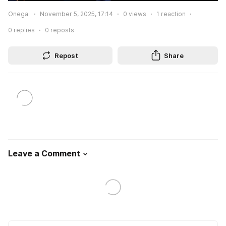
Onegai
November 5, 2025, 17:14
0
views
1
reaction
0
replies
0
reposts
Repost
Share
Leave a Comment