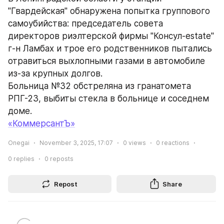
"Гвардейская" обнаружена попытка группового 
самоубийства: председатель совета 
директоров риэлтерской фирмы "Консул-estate" 
г-н Ламбах и трое его родственников пытались 
отравиться выхлопными газами в автомобиле 
из-за крупных долгов.
Больница №32 обстреляна из гранатомета 
РПГ-23, выбиты стекла в больнице и соседнем 
доме.
«КоммерсантЪ»
Onegai
November 3, 2025, 17:07
0
views
0
reactions
0
replies
0
reposts
Repost
Share