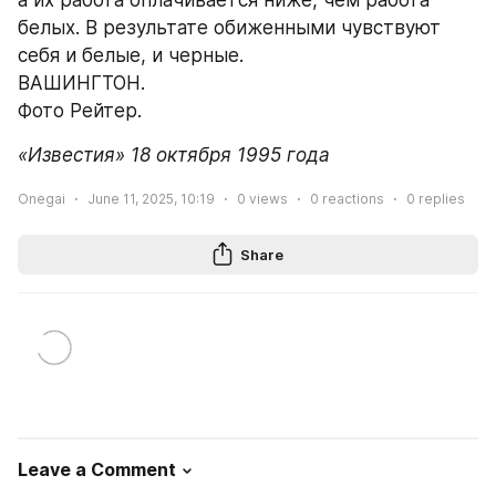
а их работа оплачивается ниже, чем работа 
белых. В результате обиженными чувствуют 
себя и белые, и черные.
ВАШИНГТОН.
Фото Рейтер.
«Известия» 18 октября 1995 года
Onegai
June 11, 2025, 10:19
0
views
0
reactions
0
replies
Share
Leave a Comment