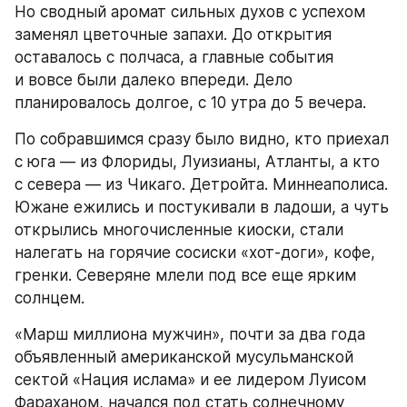
Но сводный аромат сильных духов с успехом 
заменял цветочные запахи. До открытия 
оставалось с полчаса, а главные события 
и вовсе были далеко впереди. Дело 
планировалось долгое, с 10 утра до 5 вечера.
По собравшимся сразу было видно, кто приехал 
с юга — из Флориды, Луизианы, Атланты, а кто 
с севера — из Чикаго. Детройта. Миннеаполиса. 
Южане ежились и постукивали в ладоши, а чуть 
открылись многочисленные киоски, стали 
налегать на горячие сосиски «хот-доги», кофе, 
гренки. Северяне млели под все еще ярким 
солнцем.
«Марш миллиона мужчин», почти за два года 
объявленный американской мусульманской 
сектой «Нация ислама» и ее лидером Луисом 
Фараханом, начался под стать солнечному 