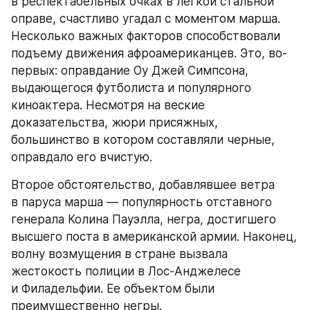
в респектабельных очках в легкой стальной 
оправе, счастливо угадал с моментом марша. 
Несколько важных факторов способствовали 
подъему движения афроамериканцев. Это, во-
первых: оправдание Оу Джей Симпсона, 
выдающегося футболиста и популярного 
киноактера. Несмотря на веские 
доказательства, жюри присяжных, 
большинство в котором составляли черные, 
оправдало его вчистую.
Второе обстоятельство, добавлявшее ветра 
в паруса марша — популярность отставного 
генерала Колина Пауэлла, негра, достигшего 
высшего поста в американской армии. Наконец, 
волну возмущения в стране вызвала 
жестокость полиции в Лос-Анджелесе 
и Филадельфии. Ее объектом были 
преимущественно негры.