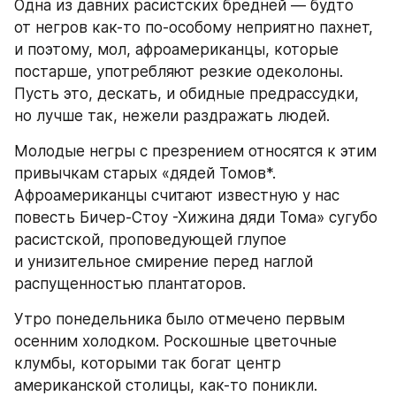
Одна из давних расистских бредней — будто 
от негров как-то по-особому неприятно пахнет, 
и поэтому, мол, афроамериканцы, которые 
постарше, употребляют резкие одеколоны. 
Пусть это, дескать, и обидные предрассудки, 
но лучше так, нежели раздражать людей.
Молодые негры с презрением относятся к этим 
привычкам старых «дядей Томов*. 
Афроамериканцы считают известную у нас 
повесть Бичер-Стоу -Хижина дяди Тома» сугубо 
расистской, проповедующей глупое 
и унизительное смирение перед наглой 
распущенностью плантаторов.
Утро понедельника было отмечено первым 
осенним холодком. Роскошные цветочные 
клумбы, которыми так богат центр 
американской столицы, как-то поникли. 