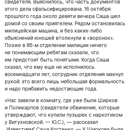
свидетеля. Выяснилось, что часть документов 
этого дела сфальсифицирована. 16 октября 
прошлого года около девяти вечера Саша шел 
домой со своим приятелем. Рядом остановилась 
милицейская машина, и без каких-либо 
объяснений юношей втолкнули в «воронок». 
Позже в 86-м отделении милиции ничего 
не понимающим ребятам сказали, что 
им предстоит быть понятыми. Когда Саша 
сказал, что ему еще не исполнилось 
восемнадцати лет, сотрудник отделения махнул 
рукой: это всего лишь небольшая формальность 
и надо прибавить недостающие года.
«Нас завели в комнату, где уже были Ширков 
и Поликарпов (свидетели обвинения, которые 
утверждают, что купили пузырек с наркотиком 
у Витухновской. — Ю.С.), — рассказал 
„Известиям“ Саша Костенко. — У Ширкова была 