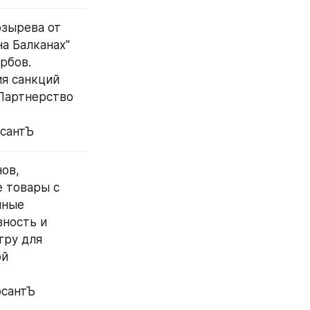
зырева от 
а Балканах" 
бов. 
я санкций 
Партнерство 
рсантЪ
ов, 
товары с 
ные 
ность и 
ру для 
й 
рсантЪ