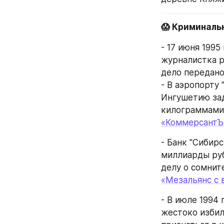
😱 Криминаль
- 17 июня 1995
журналистка р
дело передано
- В аэропорту
Ингушетию зад
килограммами 
«КоммерсантЪ
- Банк "Сибирс
миллиарды руб
делу о сомнит
«Мезальянс с 
- В июле 1994
жестоко избил