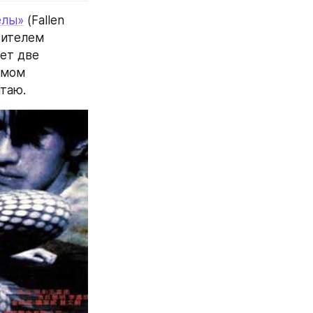
елы»
 (Fallen 
ителем 
ет две 
мом 
таю.