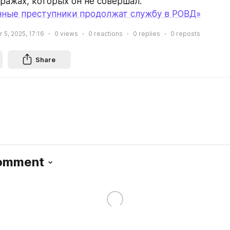
кражах, которых он не совершал.
нные преступники продолжат службу в РОВД»
5, 2025, 17:16
0
views
0
reactions
0
replies
0
reposts
Share
Comment