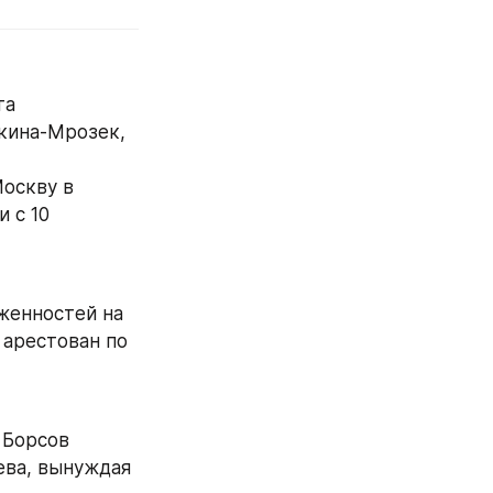
а 
кина-Мрозек, 
оскву в 
с 10 
женностей на 
арестован по 
Борсов 
ва, вынуждая 