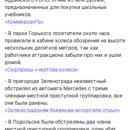
Ядринского РОНО, отняв 43 млн рублей, 
предназначенных для покупки школьных 
учебников.
«КоммерсантЪ»
- В парке Горького посетители около часа 
провисели в кабине колеса обозрения на высоте 
нескольких десятков метров, так как 
работники аттракциона забыли про них и ушли 
домой.
«Сюрпризы «чертова колеса»
- В пригороде Зеленограда неизвестный 
обстрелял из автомата Mercedes с тремя 
членами местной преступной группировки, все 
они были ранены.
«Зеленоградским боевикам испортили отдых»
- В Подольске были обстреляны два члена 
местной преступной группировки, один убит, 