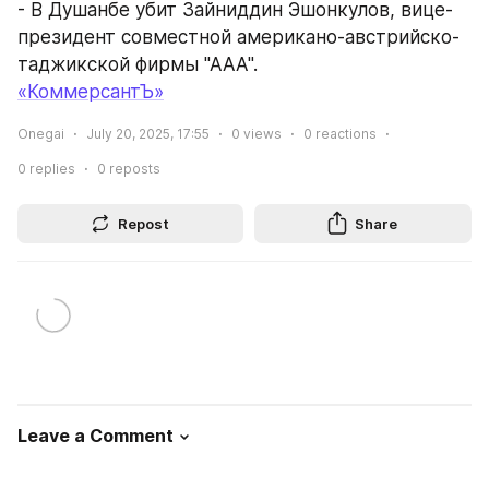
- В Душанбе убит Зайниддин Эшонкулов, вице-
президент совместной американо-австрийско-
таджикской фирмы "ААА".
«КоммерсантЪ»
Onegai
July 20, 2025, 17:55
0
views
0
reactions
0
replies
0
reposts
Repost
Share
Leave a Comment