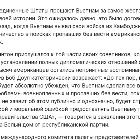
единенные Штаты прощают Вьетнам за самое жесто
воей истории. Это ожидалось давно, это было догов
азад, когда Вьетнам вывел свои войска из Камбоджи
ничество в поисках пропавших без вести американск
х.
нтон прислушался к той части своих советников, ко
 установлении полных дипломатических отношений с
тысяч американцев остались неприятные воспоминан
в Боб Доул категорически возражает: «До тех пор, п
будет абсолютно убежден, что Вьетнам сделал все 
облемы военнопленных и пропавших без вести, пока
 не заявит об этом публично и однозначно, будет ст
ой и моральной ошибкой предоставлять Вьетнаму п
правительства США», — говорится в заявлении этого
а Белый дом от республиканской партии.
международного комитета палаты представителей Б