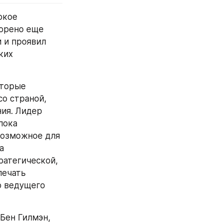
кое 
орено еще 
 и проявил 
их 
торые 
о страной, 
ия. Лидер 
ока 
возможное для 
 
ратегической, 
ечать 
 ведущего 
ен Гилмэн, 