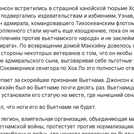
нсон встретились в страшной ханойской тюрьме Хоа
 подвергались издевательствам и избиениям. Узнав, 
н адмирала, командовавшего Тихоокеанским флотом
опленного стали мучить еще изощреннее, пока он не
уплениях против вьетнамского народа» и не заклейми
ирата». По возвращении домой Маккэйну довелось 
 стороны некоторых ветеранов о том, что он якобы 
е адмиральского сына, выговаривая себе льготные 
 Сокамерники сенатора по Хоа Ло это полностью отв
пает за скорейшее признание Вьетнама. Джонсон к
ккэйн был во Вьетнаме почти десять раз. Вьетнамцы
 установили его статую на месте, где нынешний сен
, что ноги его во Вьетнаме не будет.
легион, влиятельная организация, объединяющая м
етнамской войны, протестует против нормализации.