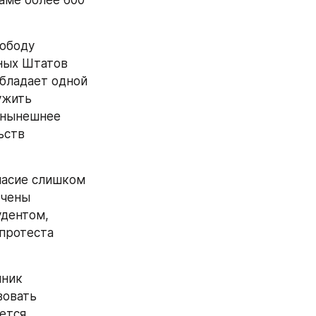
ме более 600 
ободу 
ных Штатов 
бладает одной 
жить 
 нынешнее 
ств 
асие слишком 
чены 
дентом, 
протеста 
ник 
овать 
ется 