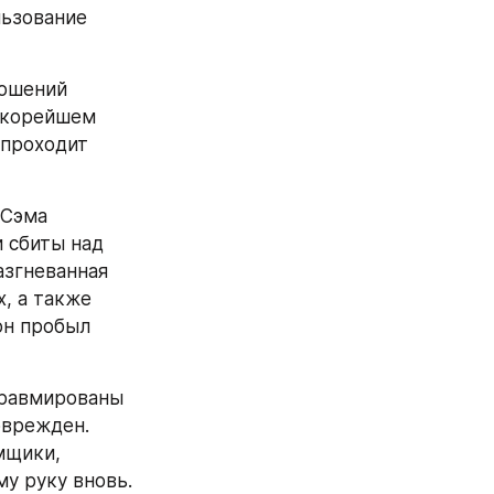
ьзование 
ошений 
скорейшем 
проходит 
Сэма 
 сбиты над 
згневанная 
, а также 
н пробыл 
травмированы 
врежден. 
щики, 
му руку вновь.