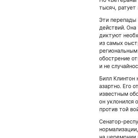
Но «Ветераны 
тысяч, ратует
Эти перепады 
действий. Она
диктуют необх
из самых оыст
региональным 
обострение от
и не случайнос
Билл Клинтон 
азартно. Его 
известным обс
он уклонился 
против той во
Сенатор-респу
нормализации,
на церемонии 