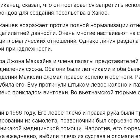
иканец, сказал, что он постарается запретить испол
ондов для создания посольства в Ханое.
анцев возражает против полной нормализации отн
цатилетней давности. Очень многие настаивают на 
дипломатических отношений. Однако линия раздела 
ой принадлежности.
ра Джона Маккэйна и члена палаты представителей 
дивления схожа. Оба они были летчиками и оба были
адении Маккэйн сломал правое колено и обе ноги. Ра
убила его. Ему проткнули штыком левое колено и пах
ечо прикладом винтовки. Во вьетнамской тюрьме о
и в 1966 году. Его левое плечо и правая рука были 
ировании из самолета, позвоночник был серьезно по
 никакой медицинской помощи. Напротив, его тюрем
ка ежедневно, выбили плечо из сустава и сломали е