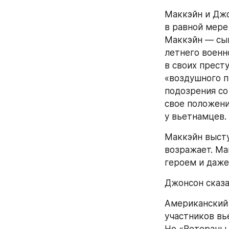
Маккэйн и Джо
в равной мере
Маккэйн — сы
летнего военн
в своих прест
«воздушного п
подозрения со
свое положени
у вьетнамцев.
Маккэйн высту
возражает. Ма
героем и даже
Джонсон сказал
Американский 
участников вь