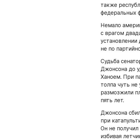
также республ
федеральных ф
Немало америк
с врагом двад
установлении 
не по партийн
Судьба сенато
Джонсона до у
Ханоем. При п
толпа чуть не 
размозжили пл
пять лет.
Джонсона сбил
при катапульт
Он не получил
избивая летчи