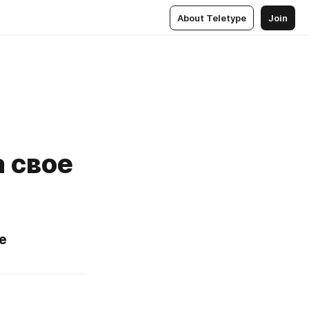
About Teletype
Join
 свое
 