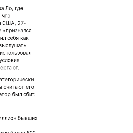
 Ло, где 
что 
 США, 27-
 «признался 
л себя как 
выслушать 
использовал 
условия 
ергают.
атегорически 
 считают его 
атор был сбит.
иллион бывших 
 