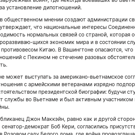
зарубежных войн», где некогда воевавших во Вьетна
 за установление дипотношений.
в общественном мнении создают администрации св
 утверждает, что национальные интересы Соединен
одимость нормальных связей со страной, которая о
роразвиваю-щихся экономик мира и в состоянии слу
противовесом Китаю. В Вашингтоне опасаются, что
ношений с Пекином не стечение разовых обстоятель
ть.
не может выступать за американо-вьетнамское согл
отношения с армейскими ветеранами изрядно подпор
тоятельством президентской биографии: будучи сту
от службы во Вьетнаме и был активным участником 
йны.
бликанец Джон Маккэйн, равно как и другой сторон
 сенатор-демократ Боб Кери, согласились присутств
в Розовом саду Белого дома, где война провозглаша