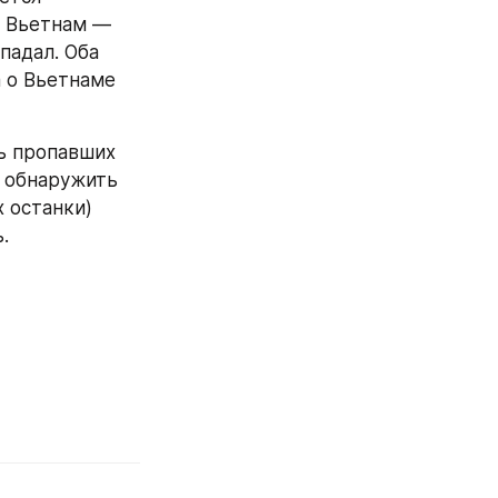
 Вьетнам — 
падал. Оба 
 о Вьетнаме 
ь пропавших 
 обнаружить 
 останки) 
.