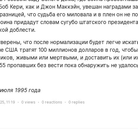
Боб Кери, как и Джон Маккэйн, увешан наградами за
 разницей, что судьба его миловала и в плен он не по
оина придадут словам сугубо штатского президента
кой доблести.
уверены, что после нормализации будет легче искат
не США тратят 100 миллионов долларов в год, чтобы
иков, живыми или мертвыми, и доставить их (или их
55 пропавших без вести пока обнаружить не удалось
 июля 1995 года
25, 11:19
0
views
0
reactions
0
replies