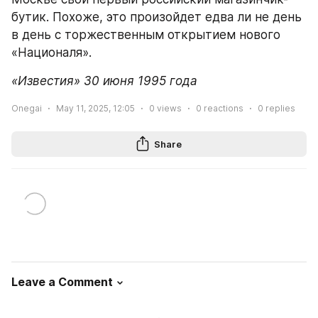
бутик. Похоже, это произойдет едва ли не день 
в день с торжественным открытием нового 
«Националя».
«Известия» 30 июня 1995 года
Onegai
May 11, 2025, 12:05
0
views
0
reactions
0
replies
Share
Leave a Comment