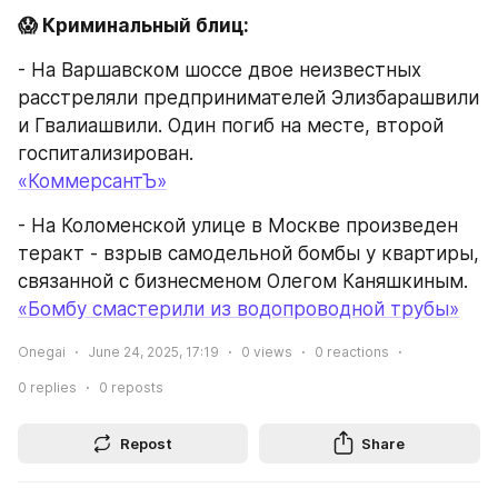
😱 Криминальный блиц:
- На Варшавском шоссе двое неизвестных 
расстреляли предпринимателей Элизбарашвили 
и Гвалиашвили. Один погиб на месте, второй 
госпитализирован.
«КоммерсантЪ»
- На Коломенской улице в Москве произведен 
теракт - взрыв самодельной бомбы у квартиры, 
связанной с бизнесменом Олегом Каняшкиным.
«Бомбу смастерили из водопроводной трубы»
Onegai
June 24, 2025, 17:19
0
views
0
reactions
0
replies
0
reposts
Repost
Share