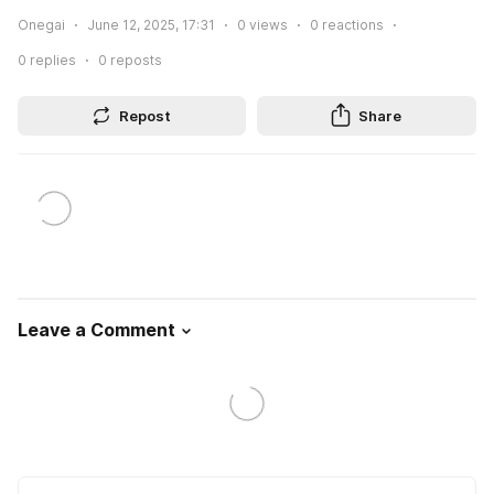
Onegai
June 12, 2025, 17:31
0
views
0
reactions
0
replies
0
reposts
Repost
Share
Leave a Comment