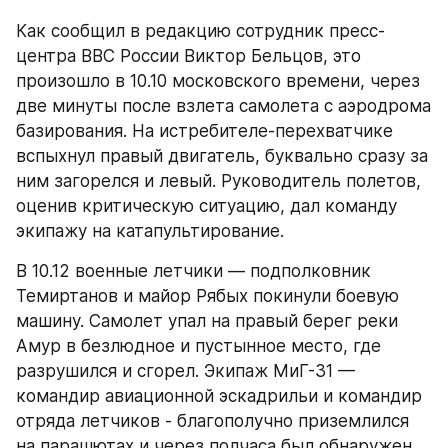
Как сообщил в редакцию сотрудник пресс-
центра ВВС России Виктор Бельцов, это 
произошло в 10.10 московского времени, через 
две минуты после взлета самолета с аэродрома 
базирования. На истребителе-перехватчике 
вспыхнул правый двигатель, буквально сразу за 
ним загорелся и левый. Руководитель полетов, 
оценив критическую ситуацию, дал команду 
экипажу на катапультирование.
В 10.12 военные летчики — подполковник 
Темиртанов и майор Рябых покинули боевую 
машину. Самолет упал на правый берег реки 
Амур в безлюдное и пустынное место, где 
разрушился и сгорел. Экипаж МиГ-31 — 
командир авиационной эскадрильи и командир 
отряда летчиков - благополучно приземлился 
на парашютах и через полчаса был обнаружен 