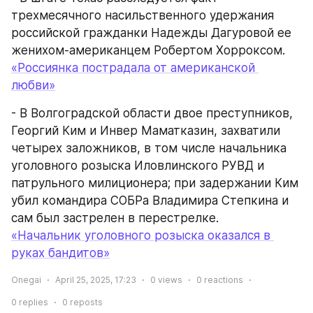
трехмесячного насильственного удержания 
российской гражданки Надежды Дагуровой ее 
женихом-американцем Робертом Хорроксом.
«Россиянка пострадала от американской 
любви»
- В Волгоградской области двое преступников, 
Георгий Ким и Инвер Маматказин, захватили 
четырех заложников, в том числе начальника 
уголовного розыска Иловлинского РУВД и 
патрульного милиционера; при задержании Ким 
убил командира СОБРа Владимира Степкина и 
сам был застрелен в перестрелке.
«Начальник уголовного розыска оказался в 
руках бандитов»
Onegai
April 25, 2025, 17:23
0
views
0
reactions
0
replies
0
reposts