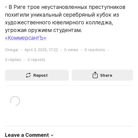
- В Риге трое неустановленных преступников 
похитили уникальный серебряный кубок из 
художественного ювелирного колледжа, 
угрожая оружием студентам.
«КоммерсантЪ»
Onegai
April 3, 2025, 17:22
0
views
0
reactions
0
replies
0
reposts
Repost
Share
Leave a Comment