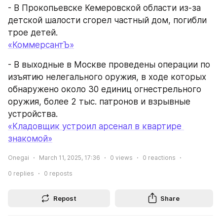
- В Прокопьевске Кемеровской области из-за 
детской шалости сгорел частный дом, погибли 
трое детей.
«КоммерсантЪ»
- В выходные в Москве проведены операции по 
изъятию нелегального оружия, в ходе которых 
обнаружено около 30 единиц огнестрельного 
оружия, более 2 тыс. патронов и взрывные 
устройства.
«Кладовщик устроил арсенал в квартире 
знакомой»
Onegai
March 11, 2025, 17:36
0
views
0
reactions
0
replies
0
reposts
Repost
Share