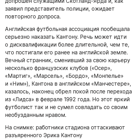
допрошен служащими Скотланд-Ярда и, как 
заявил представитель полиции, ожидает 
повторного допроса.
Английская футбольная ассоциация пообещала 
серьезно наказать Кантону. Речь может идти 
о дисквалификации более длительной, чем те, 
что постигали его ранее на английской земле. 
Вечный странник, сменивший за свою карьеру 
несколько французских клубов («Осер», 
«Мартиг», «Марсель», «Бордо», «Монпелье» 
и «Ним»), Кантона в английском «Манчестере», 
казалось, наконец обрел покой после перехода 
из «Лидса» в феврале 1992 года. Но этот яркий 
футболист так и не сумел совладать со своим 
необузданным нравом.
На снимке: работники стадиона оттаскивают 
разъяренного Эрика Кантону 