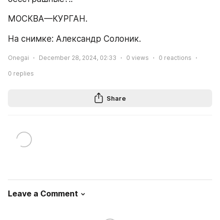
МОСКВА—КУРГАН.
На снимке: Александр Солоник.
Onegai
December 28, 2024, 02:33
0
views
0
reactions
0
replies
Share
Leave a Comment