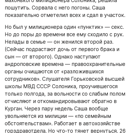
махонького милиционера Солоника, решила 
пошутить. Сорвала с него погоны. Саша 
показательно отметелил всех и сдал в участок.
Но был у милиционера один «пунктик» — секс. 
Но до поры до времени все ему сходило с рук. 
Нелады в семье — он женился второй раз. 
(Сейчас подрастают дочь от первого брака и 
сын — от второго). Однако наступают 
андроповские времена — правоохранительные 
органы очищаются от «разложившихся 
сотрудников». Слушателя Горьковской высшей 
школы МВД СССР Солоника, проучившегося 
только полгода, за вольности со слабым полом 
отчисляют и откомандировывают обратно в 
Курган. Через пару недель Саша вообще 
увольняется из милиции — «по семейным 
обстоятельствам». Работает в автохозяйстве 
горздравотдела. Но что-то тянет вернуться. 26 