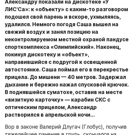
Александру показали на дискотеке «У 
ЛИС'Са»: к «объекту» с каким-то разговором 
подошел свой парень и вскоре, ухмыляясь, 
удалился. Немного погодя Саша вышел на 
свежий воздух и занял позицию на 
неконтролируемом местной охраной пандусе 
спорткомплекса «Олимпийский». Наконец, 
покинул дискотеку и «объект», 
направившийся с подругой к освещенной 
автостоянке. Саша поймал его в перекрестье 
прицела. До мишени — 40 метров. Задержал 
дыхание и бережно нажал спусковой крючок. 
В поднявшейся суматохе, оставив на месте 
«визитную карточку» — карабин СКС с 
оптическим прицелом, Александр 
растворился в апрельской ночи...
Вор в законе Валерий Длугач (Глобус), получив 
тяжелейшее ранение в грудь, скончался на 