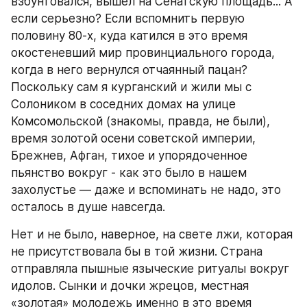
взбунтовался, вышел на Сенатскую площадь... А 
если серьезно? Если вспомнить первую 
половину 80-х, куда катился в это время 
окостеневший мир провинциального города, 
когда в него вернулся отчаянный пацан? 
Поскольку сам я курганский и жили мы с 
Солоником в соседних домах на улице 
Комсомольской (знакомы, правда, не были), 
время золотой осени советской империи, 
Брежнев, Афган, тихое и упорядоченное 
пьянство вокруг - как это было в нашем 
захолустье — даже и вспоминать не надо, это 
осталось в душе навсегда.
Нет и не было, наверное, на свете лжи, которая 
не присутствовала бы в той жизни. Страна 
отправляла пышные языческие ритуалы вокруг 
идолов. Сынки и дочки жрецов, местная 
«золотая» молодежь именно в это время 