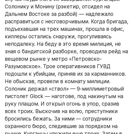
Солонику и Монину (рэкетир, отсидел на 
Дальнем Востоке за разбой) — надлежало 
расправиться с несговорчивыми. Когда бригада, 
подъехавшая на трех машинах, прошла в офис, 
киллеры остались снаружи, прогуливаясь 
неподалеку. На беду в это время милиция, не 
зная о бандитской разборке, проводила рейд на 
вещевом рынке у метро «Петровско-
Разумовское». Трое оперативников ГУВД 
подошли к убийцам, приняв их за карманников. 
Не обыскав, провели в комнату милиции. 
Солоник держал «ствол» — 9-миллиметровый 
пистолет Glock — наготове, под накинутым на 
руку плащом. И открыл огонь в упор, сразив 
всех троих. Выскочив на волю, преступники 
бросились бежать. За ними — сотрудники 
охранного бюро, следившие за порядком на 
рынке. Курганцы уложили еще троих. Затем в 