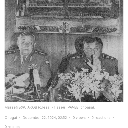
Матвей БУРЛАКОВ (слева) и Павел ГРАЧЕВ (справа).
Onegai
December 22, 2024, 02:52
0
views
0
reactions
0
replies