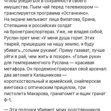
чтобы убедиться в сохранности своего 
имущества. Пьем чай перед телевизором — 
транслируется программа «Останкино». 
На экране мелькают лица Филатова, Ерина, 
Степашина и российских солдат 
на бронетранспортерах. Уже, не владея собой, 
Руслан орет мне: «У меня душа горит. Этих 
тварей, пришедших на нашу землю, я буду 
убивать „голыми руками“. Приму газават, лучше 
уйти в рай, чем жить в позоре». «Голые руки» 
для темпераментного Руслана — красивая 
метафора. Он продемонстрировал свой арсенал: 
два автомата Калашникова — 
короткоствольный и армейский, снайперская 
винтовка с оптическим прицелом, три 
пистолета Макарова, гранатомет и ящик гранат 
Ф-1.
— Эти подонки убивают моих родственников 