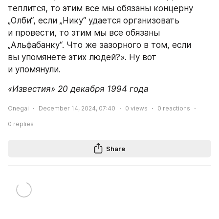
теплится, то этим все мы обязаны концерну 
„Олби“, если „Нику“ удается организовать 
и провести, то этим мы все обязаны 
„Альфабанку“. Что же зазорного в том, если 
вы упомянете этих людей?». Ну вот 
и упомянули.
«Известия» 20 декабря 1994 года
Onegai
December 14, 2024, 07:40
0
views
0
reactions
0
replies
Share