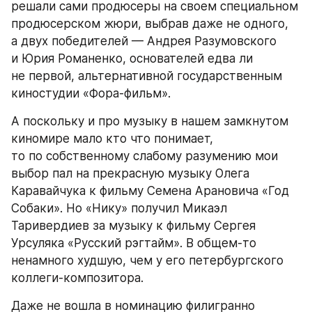
решали сами продюсеры на своем специальном 
продюсерском жюри, выбрав даже не одного, 
а двух победителей — Андрея Разумовского 
и Юрия Романенко, основателей едва ли 
не первой, альтернативной государственным 
киностудии «Фора-фильм».
А поскольку и про музыку в нашем замкнутом 
киномире мало кто что понимает, 
то по собственному слабому разумению мои 
выбор пал на прекрасную музыку Олега 
Каравайчука к фильму Семена Арановича «Год 
Собаки». Но «Нику» получил Микаэл 
Таривердиев за музыку к фильму Сергея 
Урсуляка «Русский рэгтайм». В общем-то 
ненамного худшую, чем у его петербургского 
коллеги-композитора.
Даже не вошла в номинацию филигранно 