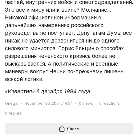
частей, внутренних войск и спецлодразделений. 
Это все к миру или к войне? Молчание... 
Никакой официальной информации о 
дальнейших намерениях российского 
руководства не поступает. Депутатам Думы все 
никак не удается дозвониться ни до одного 
силового министра. Борис Ельцин о способах 
разрешения чеченского кризиса более не 
высказывается. А политические и военные 
маневры вокруг Чечни по-прежнему лишены 
всякой логики.
«Известия» 8 декабря 1994 года
Onegai
November 30, 2024, 14:54
0
views
0
reactions
0
replies
Share