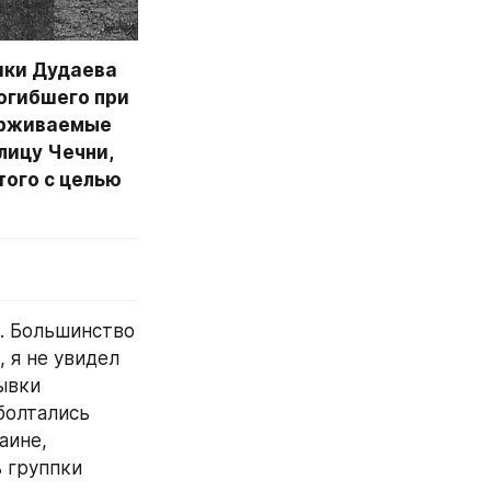
ики Дудаева 
огибшего при 
ерживаемые 
ицу Чечни, 
ого с целью 
 Большинство 
 я не увидел 
ывки 
олтались 
ине, 
 группки 