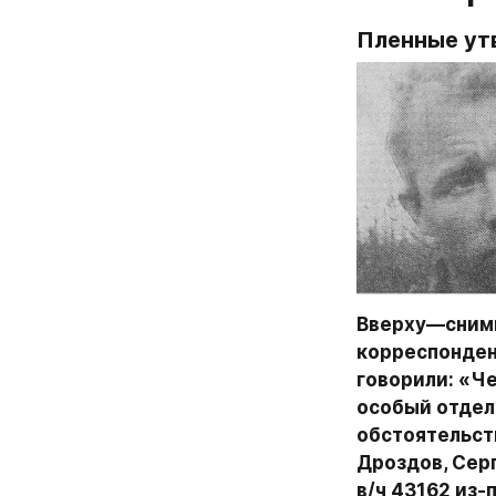
Пленные ут
Вверху—снимки
корреспонден
говорили: «Че
особый отдел
обстоятельст
Дроздов, Сер
в/ч 43162 из-