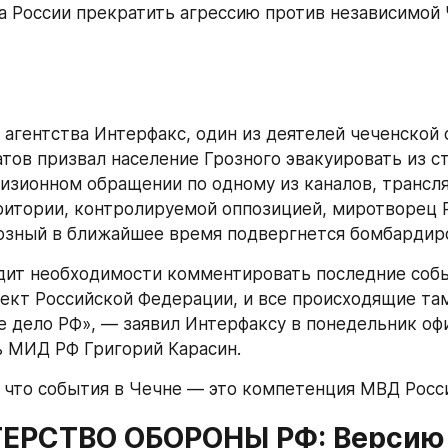
а России прекратить агрессию против независимой 
агентства Интерфакс, один из деятелей чеченской 
атов призвал население Грозного эвакуировать из с
визионном обращении по одному из каналов, трансля
ритории, контролируемой оппозицией, миротворец Р.
розный в ближайшее время подвергнется бомбардир
ит необходимости комментировать последние событ
ект Российской Федерации, и все происходящие там
е дело РФ», — заявил Интерфаксу в понедельник оф
 МИД РФ Григорий Карасин.
, что события в Чечне — это компетенция МВД Росс
РСТВО ОБОРОНЫ РФ: Версию 