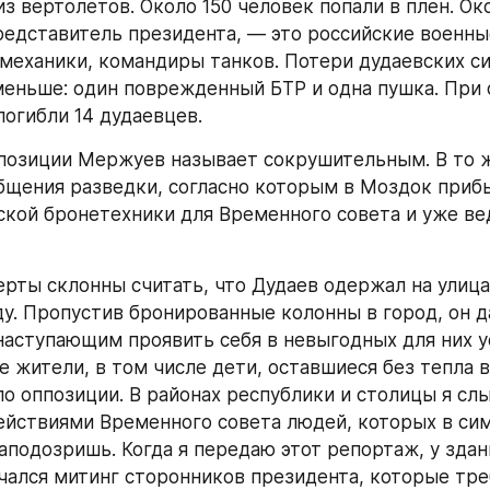
з вертолетов. Около 150 человек попали в плен. Окол
едставитель президента, — это российские военные
механики, командиры танков. Потери дудаевских си
еньше: один поврежденный БТР и одна пушка. При 
погибли 14 дудаевцев.
озиции Мержуев называет сокрушительным. В то ж
бщения разведки, согласно которым в Моздок прибы
ской бронетехники для Временного совета и уже вед
рты склонны считать, что Дудаев одержал на улицах
у. Пропустив бронированные колонны в город, он да
аступающим проявить себя в невыгодных для них ус
 жители, в том числе дети, оставшиеся без тепла в
о оппозиции. В районах республики и столицы я слы
йствиями Временного совета людей, которых в сим
заподозришь. Когда я передаю этот репортаж, у здан
чался митинг сторонников президента, которые тре