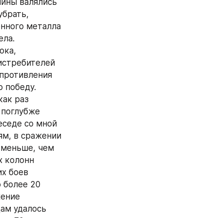
ины валялись 
брать, 
нного металла 
ла. 
ка, 
истребителей 
противления 
 победу. 
ак раз 
поглубже 
еседе со мной 
м, в сражении 
меньше, чем 
 колонн 
х боев 
более 20 
ение 
ам удалось 