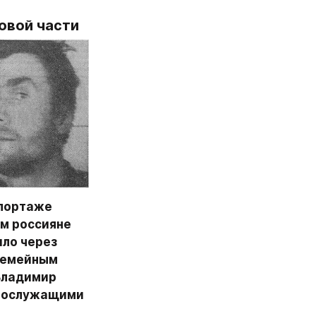
овой части
портаже 
м россияне 
ло через 
семейным 
Владимир 
нослужащими 