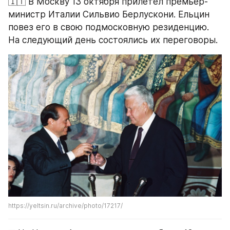
🇮🇹 В Москву 13 октября прилетел премьер-
министр Италии Сильвио Берлускони. Ельцин 
повез его в свою подмосковную резиденцию. 
На следующий день состоялись их переговоры.
https://yeltsin.ru/archive/photo/17217/