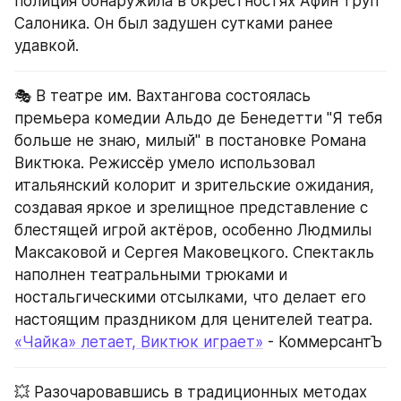
полиция обнаружила в окрестностях Афин труп 
Салоника. Он был задушен сутками ранее 
удавкой.
🎭 В театре им. Вахтангова состоялась 
премьера комедии Альдо де Бенедетти "Я тебя 
больше не знаю, милый" в постановке Романа 
Виктюка. Режиссёр умело использовал 
итальянский колорит и зрительские ожидания, 
создавая яркое и зрелищное представление с 
блестящей игрой актёров, особенно Людмилы 
Максаковой и Сергея Маковецкого. Спектакль 
наполнен театральными трюками и 
ностальгическими отсылками, что делает его 
настоящим праздником для ценителей театра.
«Чайка» летает, Виктюк играет»
 - КоммерсантЪ
💥 Разочаровавшись в традиционных методах 