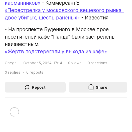
карманников»
 - КоммерсантЪ
«Перестрелка у московского вещевого рынка: 
двое убитых, шесть раненых»
 - Известия
- На проспекте Буденного в Москве трое 
посетителей кафе "Панда" были застрелены 
неизвестным.
«Жертв подстерегали у выхода из кафе»
Onegai
October 5, 2024, 17:14
0
views
0
reactions
0
replies
0
reposts
Repost
Share