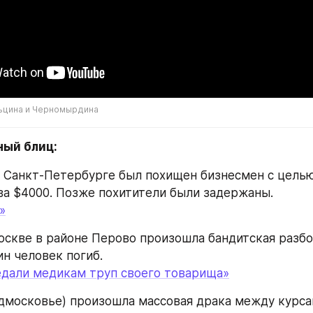
льцина и Черномырдина
ный блиц:
 в Санкт-Петербурге был похищен бизнесмен с целью
а $4000. Позже похитители были задержаны.
»
оскве в районе Перово произошла бандитская разбор
ин человек погиб.
дали медикам труп своего товарища»
одмосковье) произошла массовая драка между курсан