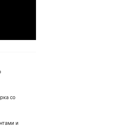
 
ка со 
тами и 