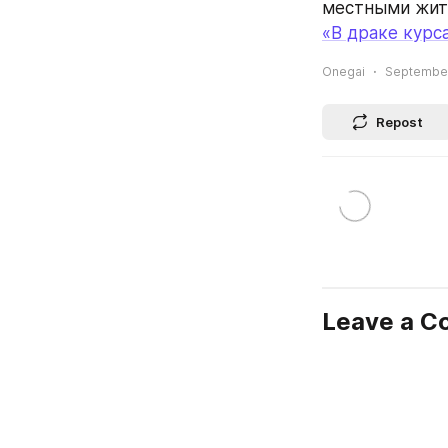
местными жит
«В драке курс
Onegai
September 
Repost
Leave a 