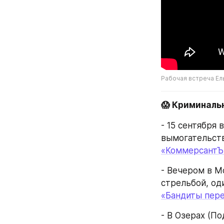
Рабочая встреча Е
😱 Криминаль
- 15 сентября
вымогательств
«КоммерсантЪ
- Вечером в М
стрельбой, од
«Бандиты пере
- В Озерах (П