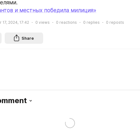
елями.
антов и местных победила милиция»
17, 2024, 17:42
0
views
0
reactions
0
replies
0
reposts
Share
Comment