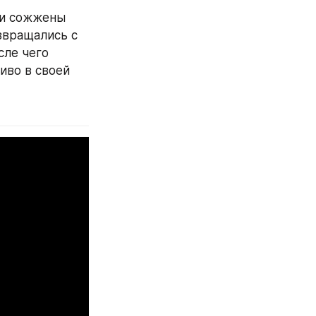
 и сожжены 
вращались с 
ле чего 
во в своей 