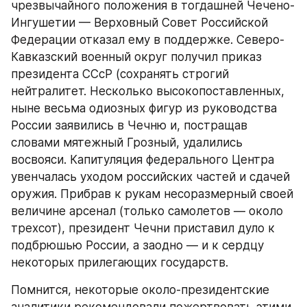
чрезвычайного положения в тогдашней Чечено-
Ингушетии — Верховный Совет Российской 
Федерации отказал ему в поддержке. Северо-
Кавказский военный округ получил приказ 
президента ССсР (сохранять строгий 
нейтралитет. Несколько высокопоставленных, 
ныне весьма одиозных фигур из руководства 
России заявились в Чечню и, постращав 
словами мятежный Грозный, удалились 
восвояси. Капитуляция федерального Центра 
увенчалась уходом российских частей и сдачей 
оружия. Прибрав к рукам несоразмерный своей 
величине арсенал (только самолетов — около 
трехсот), президент Чечни приставил дуло к 
подбрюшью России, а заодно — и к сердцу 
некоторых прилегающих государств.
Помнится, некоторые около-президентские 
аналитики рекомендовали пожертвовать этими 