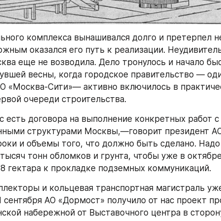
ьного комплекса вынашивался долго и претерпел н
ожным оказался его путь к реализации. Неудивитель
ква еще не возводила. Дело тронулось и начало быс
увшей весны, когда городское правительство — оди
О «Москва-Сити»— активно включилось в практиче
рвой очереди строительства.
с есть договора на выполнение конкретных работ 
ными структурами Москвы,—говорит президент АО 
оки и объемы того, что должно быть сделано. Надо 
 тысяч тонн обломков и грунта, чтобы уже в октябре
2,8 гектара к прокладке подземных коммуникаций.
лекторы и кольцевая транспортная магистраль уже
1 сентября АО «Дормост» получило от нас проект пр
ской набережной от Выставочного центра в сторону