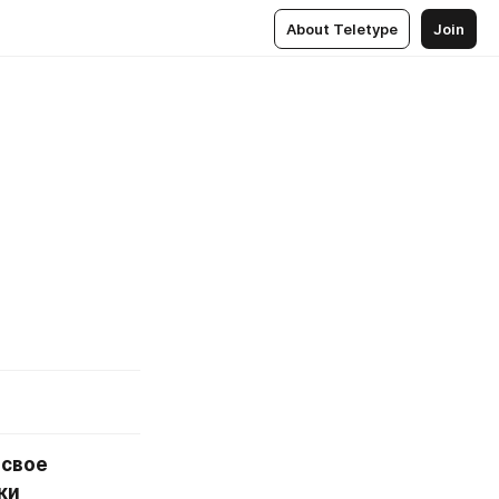
About Teletype
Join
свое 
и 