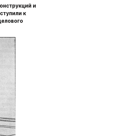
нструкций и 
тупили к 
елового 