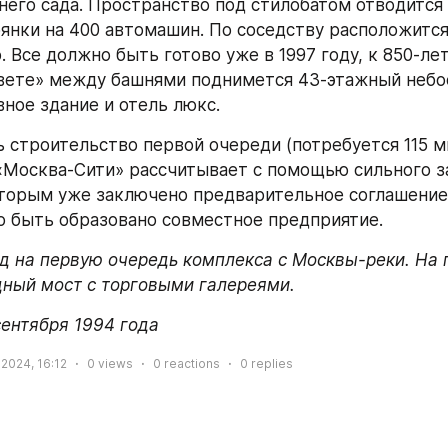
него сада. Пространство под стилобатом отводится 
янки на 400 автомашин. По соседству расположится
. Все должно быть готово уже в 1997 году, к 850-ле
вете» между башнями поднимется 43-этажный небо
ное здание и отель люкс.
 строительство первой очереди (потребуется 115 м
«Москва-Сити» рассчитывает с помощью сильного з
оторым уже заключено предварительное соглашение, 
 быть образовано совместное предприятие.
ид на первую очередь комплекса с Москвы-реки. На 
ный мост с торговыми галереями.
сентября 1994 года
 2024, 16:12
0
views
0
reactions
0
replies