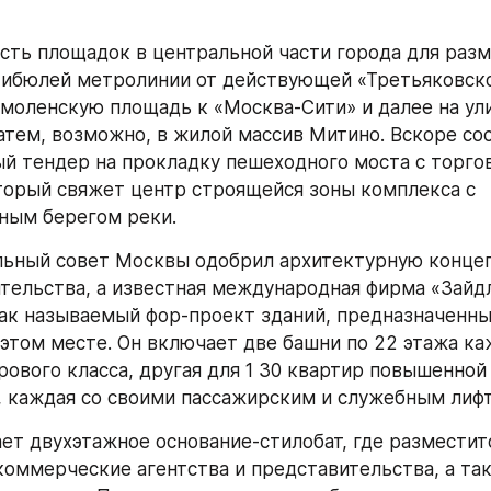
ть площадок в центральной части города для разм
ибюлей метролинии от действующей «Третьяковско
моленскую площадь к «Москва-Сити» и далее на ули
затем, возможно, в жилой массив Митино. Вскоре сос
 тендер на прокладку пешеходного моста с торго
торый свяжет центр строящейся зоны комплекса с 
ным берегом реки.
льный совет Москвы одобрил архитектурную концеп
тельства, а известная международная фирма «Зайдл
ак называемый фор-проект зданий, предназначенных
этом месте. Он включает две башни по 22 этажа ка
рового класса, другая для 1 30 квартир повышенной 
 каждая со своими пассажирским и служебным лиф
ет двухэтажное основание-стилобат, где разместитс
коммерческие агентства и представительства, а так