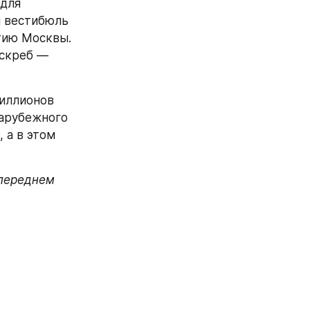
для 
 вестибюль 
тию Москвы. 
скреб — 
иллионов 
арубежного 
а в этом 
переднем 