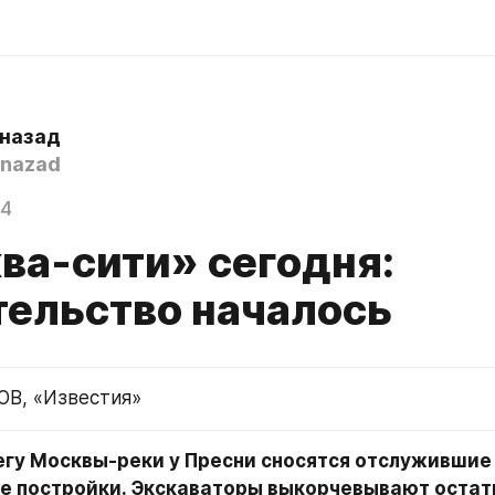
 назад
nazad
24
ва-сити» сегодня:
тельство началось
ОВ, «Известия»
егу Москвы-реки у Пресни сносятся отслужившие 
е постройки. Экскаваторы выкорчевывают остатк