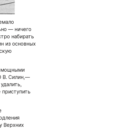
емало 
но — ничего 
тро набирать 
н из основных 
скую 
с мощными 
В. Силин,— 
удалить, 
 приступить 
 
одления 
 Верхних 