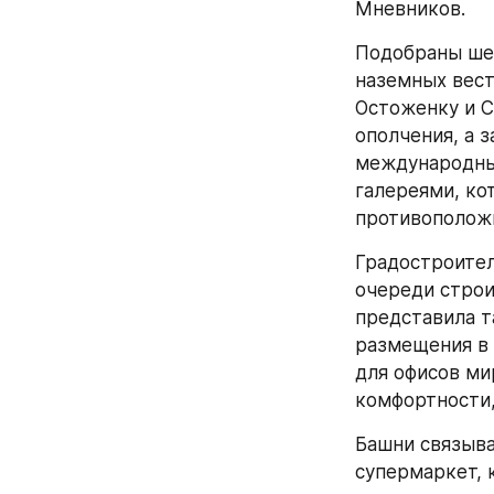
Мневников.
Подобраны шес
наземных вест
Остоженку и С
ополчения, а 
международный
галереями, ко
противополож
Градостроите
очереди строи
представила т
размещения в 
для офисов ми
комфортности,
Башни связыва
супермаркет, 