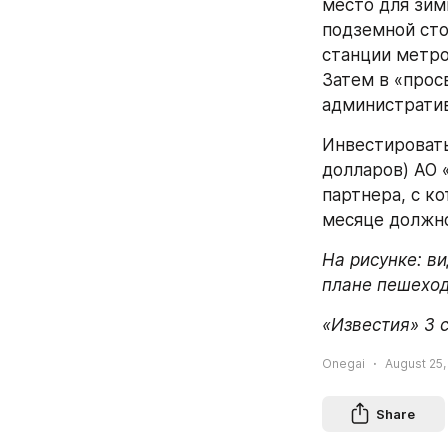
место для зим
подземной сто
станции метро
Затем в «прос
административ
Инвестировать
долларов) АО 
партнера, с к
месяце должно
На рисунке: в
плане пешеход
«Известия» 3 
Onegai
August 25,
Share