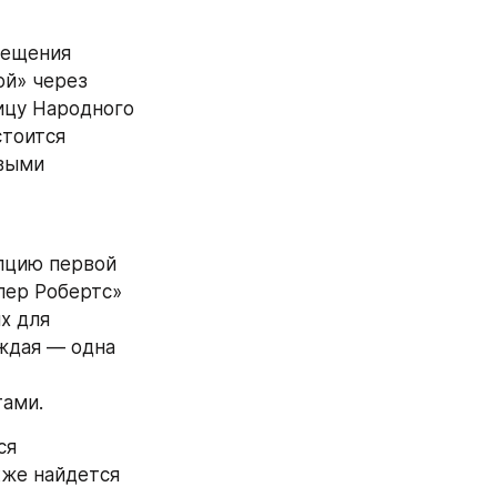
ещения 
й» через 
цу Народного 
тоится 
выми 
цию первой 
ер Робертс» 
 для 
ждая — одна 
тами.
я 
же найдется 