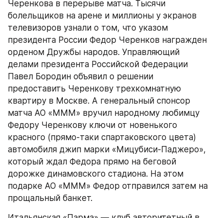
Черенкова в перерыве матча. Тысячи 
болельщиков на арене и миллионы у экранов 
телевизоров узнали о том, что указом 
президента России Федор Черенков награжден 
орденом Дружбы народов. Управляющий 
делами президента Российской Федерации 
Павел Бородин объявил о решении 
предоставить Черенкову трехкомнатную 
квартиру в Москве. А генеральный спонсор 
матча АО «МММ» вручил народному любимцу 
Федору Черенкову ключи от новенького 
красного (прямо-таки спартаковского цвета) 
автомобиля джип марки «Мицубиси-Паджеро», 
который ждал Федора прямо на беговой 
дорожке динамовского стадиона. На этом 
подарке АО «МММ» Федор отправился затем на 
прощальный банкет.
Итальянская «Парма» — клуб авторитетный в 