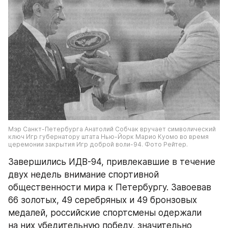
Мэр Санкт-Петербурга Анатолий Собчак вручает символический 
ключ Игр губернатору штата Нью-Йорк Марио Куомо во время 
церемонии закрытия Игр доброй воли-94. Фото Рейтер.
Завершились ИДВ-94, привлекавшие в течение 
двух недель внимание спортивной 
общественности мира к Петербургу. Завоевав 
66 золотых, 49 серебряных и 49 бронзовых 
медалей, российские спортсмены одержали 
на них убедительную победу, значительно 