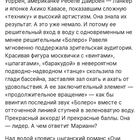
Уоррен, американке Ребеле Дайроен — Ланкер 
и японке Акико Кавасе, показавшим сложную 
«технику» и высокий артистизм. Она знала их 
результат. А это уже немало. И потому ее 
решительный вход в воду с одновременным не 
менее решительным «Болеро» Равеля 
мгновенно поддержала зрительская аудитория. 
Красивая фигура москвички с «винтами», 
«шпагатами», «баракудой» в невероятном 
подводно-надводном «танце» скользила по 
глади бассейна, заставляя зал охать и ахать от 
удовольствия. А ее заключительный элемент — 
«продолжительное вращение» — как бы 
ввинтил последний звук «Болеро» вместе с 
отточенной линией ступней в зеленоватую воду. 
Прекрасный аккорд! И прекрасные баллы. Она 
— лидер. А чем ответит Марианн?
Над водой «повис» цыганский романс «Очи 