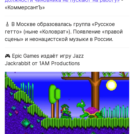
должности чиновника не пускают на работу»
 - 
«КоммерсантЪ»
🎸 В Москве образовалась группа «Русское 
гетто» (ныне «Коловрат»). Появление «правой 
сцены» и неонацистской музыки в России.
🎮 Epic Games издаёт игру Jazz 
Jackrabbit от 1AM Productions